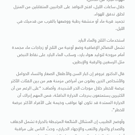
الهواء البارد في الداخل.
خلال ساعات الليل، افتح النوافذ على الجانبين المتقابلين من المنزل
لخلق تدفق للهواء.
تجميد قربة ماء أو منشفة رطبة ووضعها بالقرب من قدميك في
الليل.
استخدمات الثلج والماء البارد
تشمل النصائح الإضافية وضع أوعية من الثلج أو زجاجات ماء مجمدة
أمام مروحة لتوليد هواء بارد، وسكب الماء البارد على نقاط النبض
مثل الرسغين والرقبة والإبطين.
قال الدكتور غروفر إن كبار السن والأطفال الصغار والنساء الحوامل
والأشخاص الذين يعانون من أمراض مزمنة هم من بين الفئات الأكثر
عرضة للخطر خلال موجات الحر الشديدة. وأضاف: “على الرغم من أن
الكثيرين يستمتعون بدرجات الحرارة الدافئة، فمن المهم إدراك أن
الحرارة الممتدة قد تكون لها عواقب وخيمة على الأفراد الأكثر عرضة
للخطر”.
وأوضح الطبيب إن المشاكل الشائعة المرتبطة بالحرارة تشمل الجفاف
والصداع والدوار والتعب والإجهاد الحراري، وحثّ الناس على مراقبة