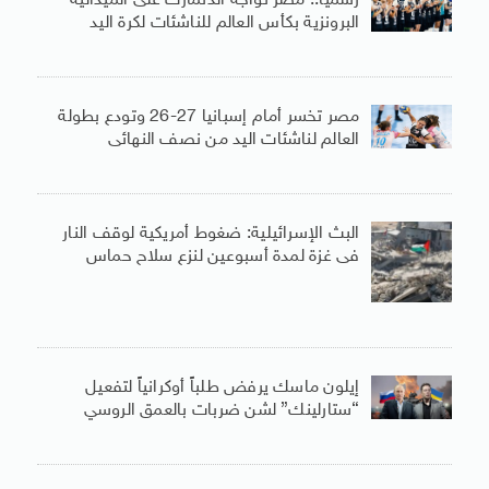
رسميا.. مصر تواجه الدنمارك على الميدالية
البرونزية بكأس العالم للناشئات لكرة اليد
مصر تخسر أمام إسبانيا 27-26 وتودع بطولة
العالم لناشئات اليد من نصف النهائى
البث الإسرائيلية: ضغوط أمريكية لوقف النار
فى غزة لمدة أسبوعين لنزع سلاح حماس
إيلون ماسك يرفض طلباً أوكرانياً لتفعيل
“ستارلينك” لشن ضربات بالعمق الروسي