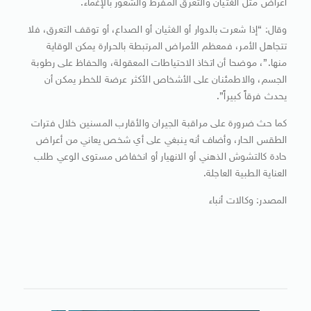
أعراض مثل الغثيان والتعرق المفرط والشعور بالإغماء.
وقال: “إذا شعرت بالدوار أو الغثيان أو الصداع، أو توقف التعرق، فلا
تتجاهل الأمر، فمعظم الأمراض المرتبطة بالحرارة يمكن الوقاية
منها.”، موضحا أن اتخاذ الاحتياطات المعقولة، والحفاظ على رطوبة
الجسم، والاطمئنان على الأشخاص الأكثر عرضة للخطر يمكن أن
يحدث فرقاً كبيراً”.
كما حث ضرورة على مراقبة الجيران والأقارب المسنين خلال فترات
الطقس الحار، وأضاف أنه ينبغي على أي شخص يعاني من أعراض
حادة كالتشوش الذهني أو الانهيار أو انخفاض مستوى الوعي طلب
العناية الطبية العاجلة.
المصدر: وكالات أنباء