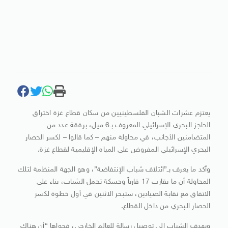
يعتزم عشرات الشبان الفلسطينيين من سكان قطاع غزة اختراق
الحاجز البحري الإسرائيلي المعروف بـ6 ميل، برفقة عدد من
المتضامنين الأجانب، في محاولة منهم – كما قالوا – لكسر الحصار
البحري الإسرائيلي المفروض على المياه الإقليمية لقطاع غزة.
وأكد ما يعرف بـ”ائتلاف شباب الإنتفاضة”، وهو الجهة المنظمة لتلك
المحاولة أن ما يقارب 17 قارباً وحسكة تحمل الشباب، بناء على
الاتفاق مع نقابة الصيادين، ستبحر الاثنين في أول خطوة لكسر
الحصار البحري من داخل القطاع.
ويهدف الشباب إلى توصيل رسالة للعالم الخارجي، فحواها “أن هناك