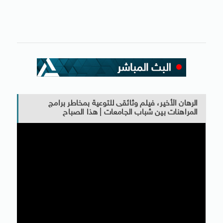
الرهان الأخير، فيلم وثائقى للتوعية بمخاطر برامج
المراهنات بين شباب الجامعات | هذا الصباح