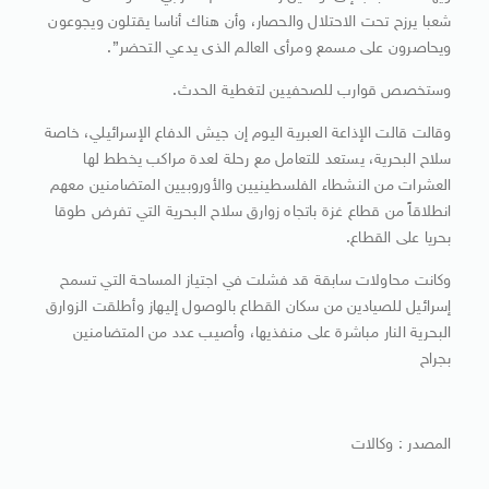
شعبا يرزح تحت الاحتلال والحصار، وأن هناك أناسا يقتلون ويجوعون
ويحاصرون على مسمع ومرأى العالم الذى يدعي التحضر”.
وستخصص قوارب للصحفيين لتغطية الحدث.
وقالت قالت الإذاعة العبرية اليوم إن جيش الدفاع الإسرائيلي، خاصة
سلاح البحرية، يستعد للتعامل مع رحلة لعدة مراكب يخطط لها
العشرات من النشطاء الفلسطينيين والأوروبيين المتضامنين معهم
انطلاقاً من قطاع غزة باتجاه زوارق سلاح البحرية التي تفرض طوقا
بحريا على القطاع.
وكانت محاولات سابقة قد فشلت في اجتياز المساحة التي تسمح
إسرائيل للصيادين من سكان القطاع بالوصول إليهاز وأطلقت الزوارق
البحرية النار مباشرة على منفذيها، وأصيب عدد من المتضامنين
بجراح
المصدر : وكالات