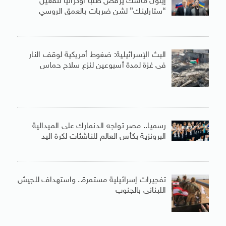
إيلون ماسك يرفض طلباً أوكرانياً لتفعيل
“ستارلينك” لشن ضربات بالعمق الروسي
البث الإسرائيلية: ضغوط أمريكية لوقف النار
فى غزة لمدة أسبوعين لنزع سلاح حماس
رسميا.. مصر تواجه الدنمارك على الميدالية
البرونزية بكأس العالم للناشئات لكرة اليد
تفجيرات إسرائيلية مستمرة.. واستهداف للجيش
اللبنانى بالجنوب