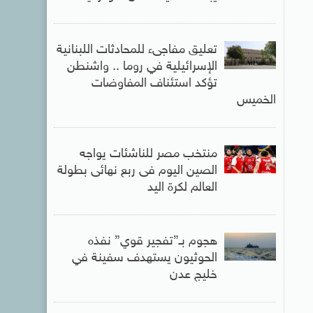
تعليق مفاجىء للمحادثات اللبنانية
الإسرائيلية في روما .. واشنطن
تؤكد استئناف المفاوضات
الخميس
منتخب مصر للناشئات يواجه
الصين اليوم فى ربع نهائى بطولة
العالم لكرة اليد
هجوم بـ”تفجير قوي” نفذه
الحوثيون يستهدف سفينة في
خليج عدن