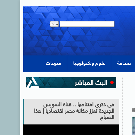
صحافة
علوم وتكنولوجيا
منوعات
فى ذكرى افتتاحها .. قناة السويس
الجديدة تعزز مكانة مصر اقتصاديا | هذا
الصباح