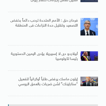
اثنتين ضمن إجراءات حصار إيران
فرحان حق : الأمم المتحدة ترحب دائماً بخفض
التصعيد وتقليل حدة النزاعات فى المنطقة
أبيلاردو دى لا إسبيريلا يؤدى اليمين الدستورية
رئيسا لكولومبيا
إيلون ماسك يرفض طلباً أوكرانياً لتفعيل
“ستارلينك” لشن ضربات بالعمق الروسي