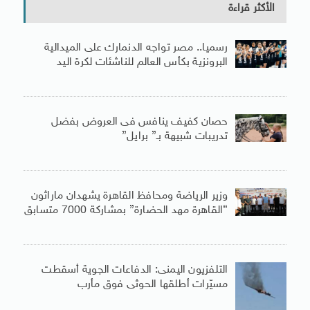
الأكثر قراءة
رسميا.. مصر تواجه الدنمارك على الميدالية
البرونزية بكأس العالم للناشئات لكرة اليد
حصان كفيف ينافس فى العروض بفضل
تدريبات شبيهة بـ” برايل”
وزير الرياضة ومحافظ القاهرة يشهدان ماراثون
“القاهرة مهد الحضارة” بمشاركة 7000 متسابق
التلفزيون اليمنى: الدفاعات الجوية أسقطت
مسيّرات أطلقها الحوثى فوق مأرب