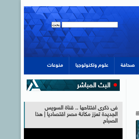
صحافة
علوم وتكنولوجيا
منوعات
فى ذكرى افتتاحها .. قناة السويس
الجديدة تعزز مكانة مصر اقتصاديا | هذا
الصباح