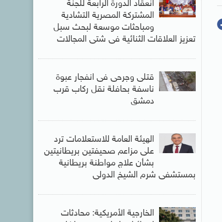
انعقاد الدورة الرابعة للجنة
المشتركة المصرية التشادية
ومباحثات موسعة لبحث سبل
تعزيز العلاقات الثنائية فى شتى المجالات
قتلى وجرحى فى انفجار عبوة
ناسفة بحافلة نقل ركاب قرب
دمشق
الهيئة العامة للاستعلامات ترد
على مزاعم صحيفتين بريطانيتين
بشأن علاج مواطنة بريطانية
بمستشفى شرم الشيخ الدولى
الخارجية الأمريكية: محادثات