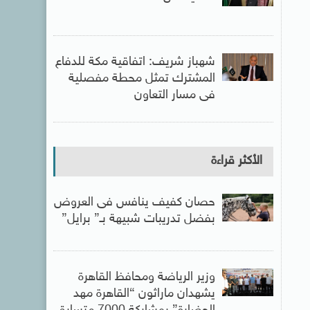
شهباز شريف: اتفاقية مكة للدفاع
المشترك تمثل محطة مفصلية
فى مسار التعاون
الأكثر قراءة
حصان كفيف ينافس فى العروض
بفضل تدريبات شبيهة بـ” برايل”
وزير الرياضة ومحافظ القاهرة
يشهدان ماراثون “القاهرة مهد