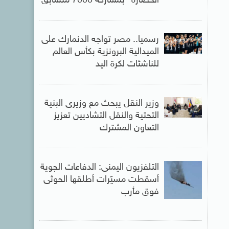
الحضارة” بمشاركة 7000 متسابق
رسميا.. مصر تواجه الدنمارك على
الميدالية البرونزية بكأس العالم
للناشئات لكرة اليد
وزير النقل يبحث مع وزيرى البنية
التحتية والنقل التشاديين تعزيز
التعاون المشترك
التلفزيون اليمنى: الدفاعات الجوية
أسقطت مسيّرات أطلقها الحوثى
فوق مأرب