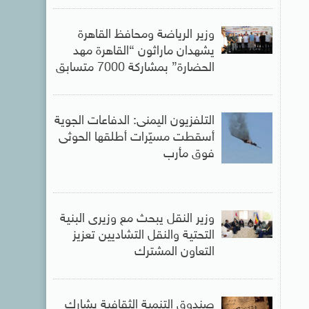
وزير الرياضة ومحافظ القاهرة
يشهدان ماراثون “القاهرة مهد
الحضارة” بمشاركة 7000 متسابق
التلفزيون اليمنى: الدفاعات الجوية
أسقطت مسيّرات أطلقها الحوثى
فوق مأرب
وزير النقل يبحث مع وزيرى البنية
التحتية والنقل التشاديين تعزيز
التعاون المشترك
صندوق التنمية الثقافية يشارك