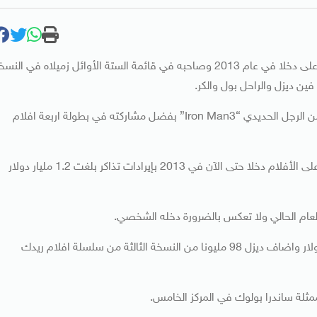
تصدر الممثل دوين جونسون قائمة مجلة فوربس للممثلين الأعلى دخلا في عام 2013 وصاحبه في قائمة الستة الأوائل زميلاه في الن
وتفوق جونسون على روبرت داوني الابن بطل النسخة الثالثة من الرجل الحديدي “Iron Man3” بفضل مشاركته في بطولة اربعة افلام
وقالت المجلة ان النسخة الثالثة من فيلم الرجل الحديدي هي اعلى الأفلام دخلا حتى الآن في 2013 بإيرادات تذاكر بلغت 1.2 مليار دولار
عام الحالي ولا تعكس بالضرورة دخله الشخصي.
وجمعت النسخة السادسة لافلام سريع وغاضب 789 مليون دولار واضاف ديزل 98 مليونا من النسخة الثالثة من سلسلة افلام ريدك
مثلة ساندرا بولوك في المركز الخامس.