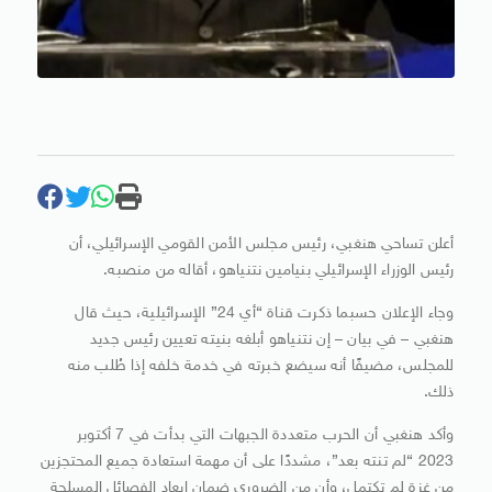
أعلن تساحي هنغبي، رئيس مجلس الأمن القومي الإسرائيلي، أن
رئيس الوزراء الإسرائيلي بنيامين نتنياهو، أقاله من منصبه.
وجاء الإعلان حسبما ذكرت قناة “أي 24” الإسرائيلية، حيث قال
هنغبي – في بيان – إن نتنياهو أبلغه بنيته تعيين رئيس جديد
للمجلس، مضيفًا أنه سيضع خبرته في خدمة خلفه إذا طُلب منه
ذلك.
وأكد هنغبي أن الحرب متعددة الجبهات التي بدأت في 7 أكتوبر
2023 “لم تنته بعد”، مشددًا على أن مهمة استعادة جميع المحتجزين
من غزة لم تكتمل، وأن من الضروري ضمان إبعاد الفصائل المسلحة