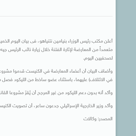
أعلن مكتب رئيس الوزراء بنيامين نتنياهو، فى بيان اليوم الخ
متعمداً من المعارضة لإثارة الفتنة خلال زيارة نائب الرئيس جي
لصحفيين اليوم.
وأضاف البيان أن أعضاء المعارضة في الكنيست قدموا مشروعي ا
في الائتلاف) عليهما، باستثناء عضو ساخط من الليكود فصل م
وأكد أنه بدون دعم الليكود من غير المرجح أن يُقرّ مشروعا القا
وأكد وزير الخارجية الإسرائيلي جدعون ساعر، أن تصويت الكن
المصدر: وكالات