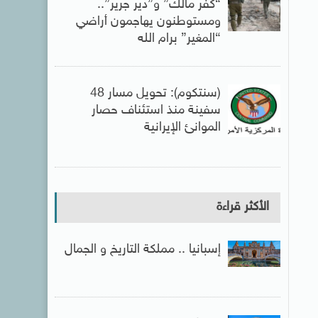
“كفر مالك” و”دير جرير”..
ومستوطنون يهاجمون أراضي
“المغير” برام الله
(سنتكوم): تحويل مسار 48
سفينة منذ استئناف حصار
الموانئ الإيرانية
الأكثر قراءة
إسبانيا .. مملكة التاريخ و الجمال