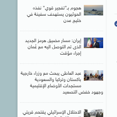
هجوم بـ”تفجير قوي” نفذه
الحوثيون يستهدف سفينة في
خليج عدن
إيران: مسار مضيق هرمز الجديد
الذى تم التوصل اليه مع عُمان
إجراء مؤقت
عبد العاطى يبحث مع وزراء خارجية
باكستان وتركيا والسعودية
مستجدات الأوضاع الإقليمية
وجهود خفض التصعيد
الاحتلال الإسرائيلي يقتحم قريتي