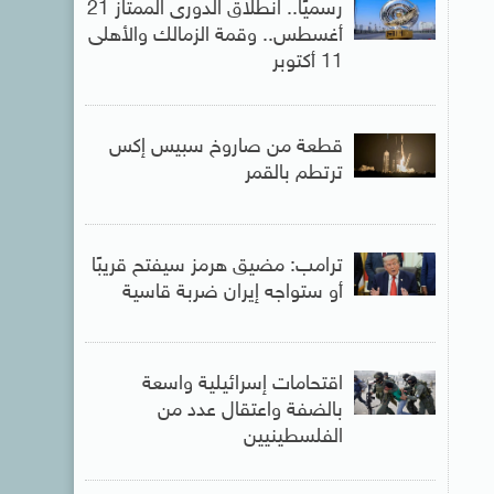
رسميًا.. انطلاق الدورى الممتاز 21
أغسطس.. وقمة الزمالك والأهلى
11 أكتوبر
قطعة من صاروخ سبيس إكس
ترتطم بالقمر
ترامب: مضيق هرمز سيفتح قريبًا
أو ستواجه إيران ضربة قاسية
اقتحامات إسرائيلية واسعة
بالضفة واعتقال عدد من
الفلسطينيين