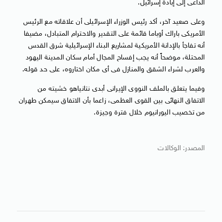
الداعى إلى إبادة إسرائيل.
وعلى صعيد آخر، أكد رئيس الوزراء الإسرائيلى أن علاقاته مع الرئيس
الأمريكى باراك أوباما قائمة على التقدير والاحترام المتبادل، مضيفا
أنه تفاجأ بالإدانة الأمريكية لمشاريع البناء الإسرائيلية شرق القدس
المحتلة، موضحاً أنه يجب إفساح المجال أمام سكان المدينة اليهود
والعرب لشراء الشقق والمنازل فى أى مكان اختاروه، على حد قوله.
وفيما يتعلق بالملف النووى الإيرانى أبدى نتانياهو خشيته من
الاتفاق النهائى بين القوى العظمى، زاعما بأن الاتفاق سيمكن طهران
من تخصيب اليورانيوم خلال فترة وجيزة.
المصدر: الوكالات