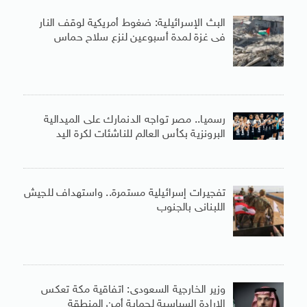
البث الإسرائيلية: ضغوط أمريكية لوقف النار
فى غزة لمدة أسبوعين لنزع سلاح حماس
رسميا.. مصر تواجه الدنمارك على الميدالية
البرونزية بكأس العالم للناشئات لكرة اليد
تفجيرات إسرائيلية مستمرة.. واستهداف للجيش
اللبنانى بالجنوب
وزير الخارجية السعودى: اتفاقية مكة تعكس
الإرادة السياسية لحماية أمن المنطقة