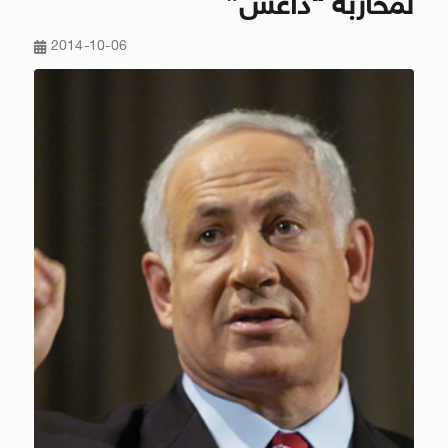
لمحاربة “داعش”
2014-10-06