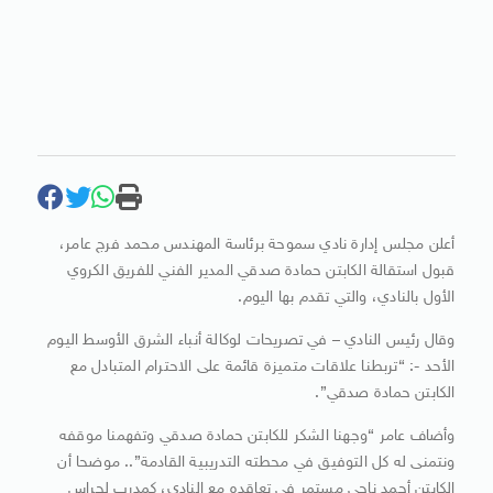
أعلن مجلس إدارة نادي سموحة برئاسة المهندس محمد فرج عامر،
قبول استقالة الكابتن حمادة صدقي المدير الفني للفريق الكروي
الأول بالنادي، والتي تقدم بها اليوم.
وقال رئيس النادي – في تصريحات لوكالة أنباء الشرق الأوسط اليوم
الأحد -: “تربطنا علاقات متميزة قائمة على الاحترام المتبادل مع
الكابتن حمادة صدقي”.
وأضاف عامر “وجهنا الشكر للكابتن حمادة صدقي وتفهمنا موقفه
ونتمنى له كل التوفيق في محطته التدريبية القادمة”.. موضحا أن
الكابتن أحمد ناجي مستمر في تعاقده مع النادي، كمدرب لحراس