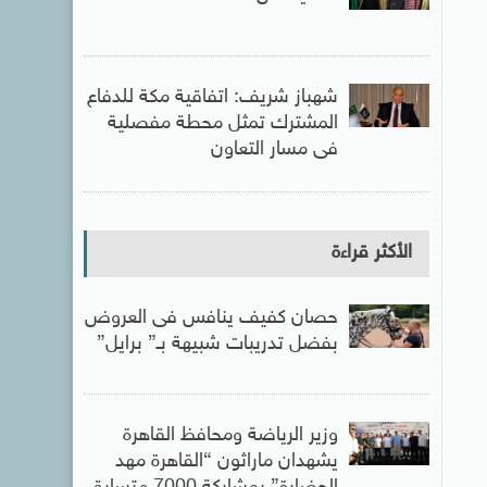
شهباز شريف: اتفاقية مكة للدفاع
المشترك تمثل محطة مفصلية
فى مسار التعاون
الأكثر قراءة
حصان كفيف ينافس فى العروض
بفضل تدريبات شبيهة بـ” برايل”
وزير الرياضة ومحافظ القاهرة
يشهدان ماراثون “القاهرة مهد