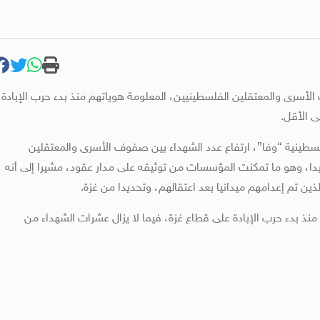
الأسرى والمعتقلين الفلسطينيين، المعلومة هوياتهم منذ بدء حرب الإبادة
لفلسطينية “وفا”، ارتفاع عدد الشهداء بين صفوف الأسرى والمعتقلين
نيين المعلومة هوياتهم منذ عام 1967، إلى 317 شهيدا، وهو ما تمكنت المؤسسات من توثيقه على مدار عقود، مشيرا إلى أنه
 تم إعدامهم ميدانيا بعد اعتقالهم، وتحديدا من غزة.
وأوضح أن الاحتلال يواصل احتجاز جثامين 88 شهيدا منهم 77 منذ بدء حرب الإبادة على قطاع غزة، فيما لا يزال عشرات الشهداء من