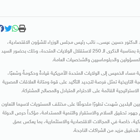
 الدكتور حسين عيسى، نائب رئيس مجلس الوزراء للشؤون الاقتصادية،
الاحتفال الذي أقامته سفارة الولايات المتحدة الأمريكية بالقاهرة بمناسبة الذكرى الـ 250 لاستقلال الولايات المتحدة، وذلك بحضور السيد
 المسؤولين والدبلوماسيين والشخصيات العامة.
مساء الخميس إلى الولايات المتحدة الأمريكية قيادةً وحكومةً وشعبًا،
اسبة التاريخية تمثل فرصة لتجديد التأكيد على قوة ومتانة العلاقات المصرية
الاستراتيجية القائمة على الاحترام المتبادل والمصالح المشتركة.
 بين البلدين شهدت تطورًا ملحوظًا على مختلف المستويات لاسيما التعاون
هود تحقيق السلام والاستقرار والتنمية المستدامة، مؤكداً حرص الدولة
ريكية، خاصة في المجالات الاقتصادية والاستثمارية، بما يعكس عمق
ان لتحقيق مزيد من الشراكات الناجحة.