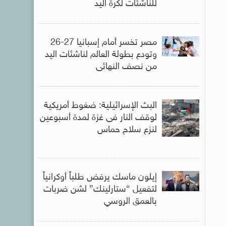
للناشئات لكرة اليد
مصر تخسر أمام إسبانيا 27-26
وتودع بطولة العالم لناشئات اليد
من نصف النهائى
البث الإسرائيلية: ضغوط أمريكية
لوقف النار فى غزة لمدة أسبوعين
لنزع سلاح حماس
إيلون ماسك يرفض طلباً أوكرانياً
لتفعيل “ستارلينك” لشن ضربات
بالعمق الروسي