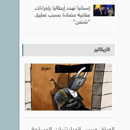
إسبانيا تهدد إيطاليا بإجراءات
عقابية مضادة بسبب تعليق
“شنجن”
كاريكاتير
العراق حبيس الميليشيات المسلحة