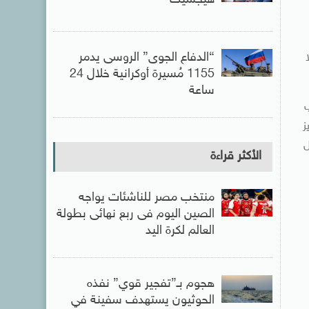
هيجسيث
“الدفاع الجوى” الروسى يدمر
1155 مُسيرة أوكرانية خلال 24
ساعة
ب
ز
ل
الأكثر قراءة
منتخب مصر للناشئات يواجه
الصين اليوم فى ربع نهائى بطولة
العالم لكرة اليد
هجوم بـ”تفجير قوي” نفذه
الحوثيون يستهدف سفينة في