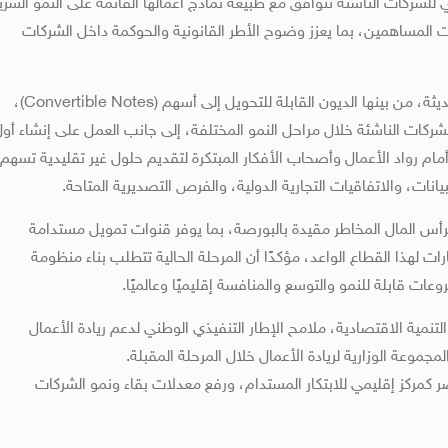
 للشركات الناشئة تتوافق مع طبيعة نماذج أعمالها القائمة على النمو السري
ت المساهمين، بما يعزز وضوح الأطر القانونية والحوكمة داخل الشركات
وأشار إلى أن الوزارة تدرس أيضًا آليات تفعيل أدوات تمويلية حديثة، من بينها الديون القابلة للتحويل إلى أسهم (Convertible Notes)،
 الشركات الناشئة خلال مراحل النمو المختلفة، إلى جانب العمل على إنشاء أو
مام رواد الأعمال وأصحاب الأفكار المبتكرة لتقديم حلول غير تقليدية تسهم
نات، والاتفاقيات التجارية الدولية، والفرص التصديرية المتاحة.
لرأس المال المخاطر مقيدة بالبورصة، بما يوفر قنوات تمويل مستدامة
 لهذا القطاع الواعد، مؤكدًا أن المرحلة الحالية تتطلب بناء منظومة
ات قابلة للنمو والتوسع والمنافسة إقليميًا وعالميًا.
تنمية الاقتصادية، ملامح الإطار التنفيذي الوطني لدعم ريادة الأعمال
مجموعة الوزارية لريادة الأعمال خلال المرحلة المقبلة.
ر كمركز إقليمي للابتكار المستدام، ورفع معدلات بقاء ونمو الشركات