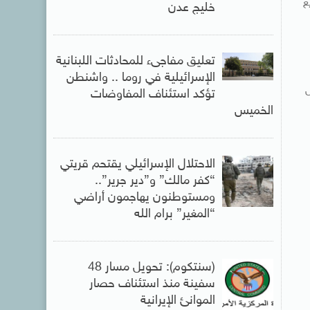
ع
خليج عدن
تعليق مفاجىء للمحادثات اللبنانية
الإسرائيلية في روما .. واشنطن
ل
تؤكد استئناف المفاوضات
الخميس
الاحتلال الإسرائيلي يقتحم قريتي
“كفر مالك” و”دير جرير”..
ومستوطنون يهاجمون أراضي
“المغير” برام الله
(سنتكوم): تحويل مسار 48
سفينة منذ استئناف حصار
الموانئ الإيرانية