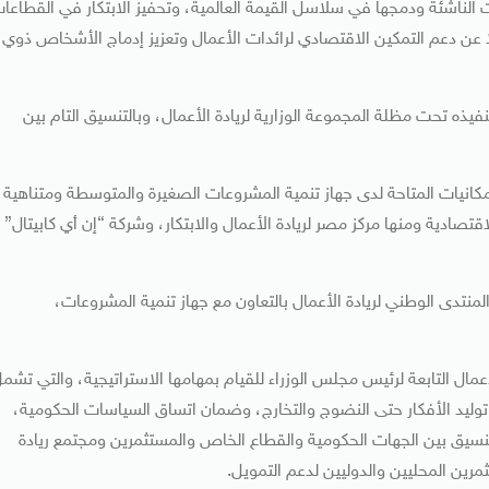
الناشئة ودمجها في سلاسل القيمة العالمية، وتحفيز الابتكار في القطاعا
لًا عن دعم التمكين الاقتصادي لرائدات الأعمال وتعزيز إدماج الأشخاص ذوي
تنفيذه تحت مظلة المجموعة الوزارية لريادة الأعمال، وبالتنسيق التام بين
إمكانيات المتاحة لدى جهاز تنمية المشروعات الصغيرة والمتوسطة ومتناهية
اقتصادية ومنها مركز مصر لريادة الأعمال والابتكار، وشركة “إن أي كابيتال”
نتدى الوطني لريادة الأعمال بالتعاون مع جهاز تنمية المشروعات،
أعمال التابعة لرئيس مجلس الوزراء للقيام بمهامها الاستراتيجية، والتي تشم
وليد الأفكار حتى النضوج والتخارج، وضمان اتساق السياسات الحكومية،
لتنسيق بين الجهات الحكومية والقطاع الخاص والمستثمرين ومجتمع ريادة
رين المحليين والدوليين لدعم التمويل.