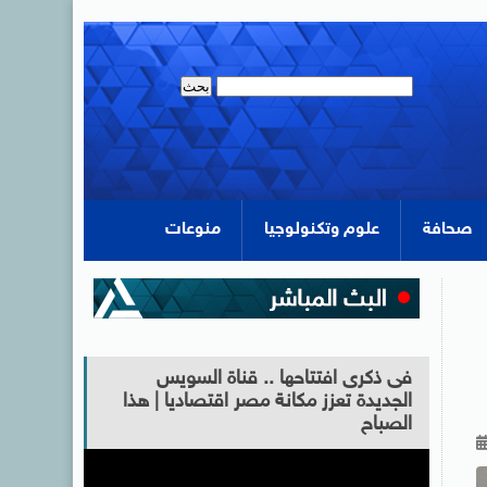
صحافة
علوم وتكنولوجيا
منوعات
فى ذكرى افتتاحها .. قناة السويس
الجديدة تعزز مكانة مصر اقتصاديا | هذا
الصباح