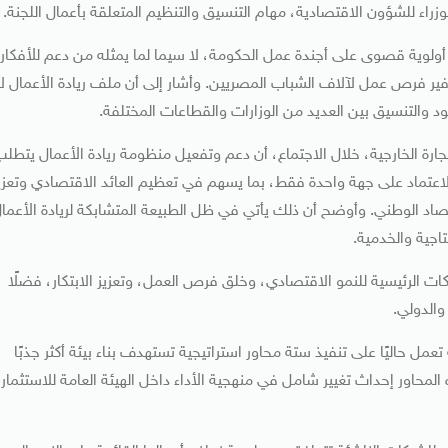
اء للشؤون الاقتصادية، مهام التنسيق والتنظيم المتعلقة بأعمال اللجنة.
أولوية قصوى على أجندة عمل الحكومة، لا سيما لما يمثله من دعم للأفكار
فير فرص عمل لآلاف الشباب المصريين. وأشار إلى أن ملف ريادة الأعمال لا
د والتنسيق بين العديد من الوزارات والقطاعات المختلفة.
ارة الخارجية، خلال الاجتماع، أن دعم وتفعيل منظومة ريادة الأعمال يتطل
لاعتماد على جهة واحدة فقط، بما يسهم في تعظيم العائد الاقتصادي وتعزي
صاد الوطني. وأوضح أن ذلك يأتي في ظل الطبيعة المتشابكة لريادة الأعما
اجية والخدمية.
محركات الرئيسية للنمو الاقتصادي، وخلق فرص العمل، وتعزيز الابتكار، فضلًا
والدولي.
تعمل حاليًا على تنفيذ ستة محاور استراتيجية تستهدف بناء بيئة أكثر جذبًا
لمحاور إحداث تغيير شامل في منهجية الأداء داخل الهيئة العامة للاستثمار