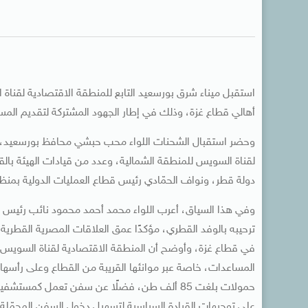
استقبل ميناء شرق بورسعيد التابع للمنطقة الاقتصادية لقناة
أهالي قطاع غزة، وذلك في إطار الجهود المشتركة لتقديم المس
وحضر استقبال الشحنات اللواء محب حبشي محافظ بورسعيد، وا
لقناة السويس للمنطقة الشمالية، وعدد من قيادات الهيئة با
دولة قطر، ونواف الحمّادي رئيس قطاع العمليات الدولية بمنظم
وفي هذا السياق، أعرب اللواء محمد أحمد محمود نائب رئيس ال
ترحيبه بالوفد القطري، مؤكدًا عمق العلاقات المصرية القطرية 
في قطاع غزة، وأوضح أن المنطقة الاقتصادية لقناة السويس 
حمولات بلغت 85 ألف طن، فضلًا عن سفن تعمل كمستش
على توجيهات القيادة السياسية لتسهيل دخول السفن المحمّلة 