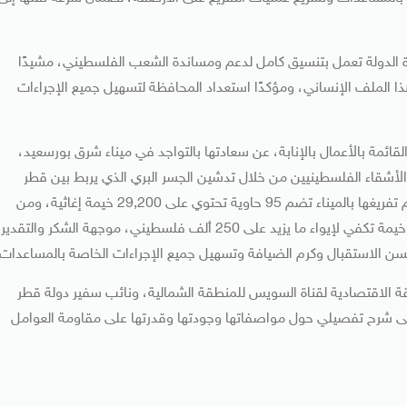
 الدولة تعمل بتنسيق كامل لدعم ومساندة الشعب الفلسطيني، مشيدًا
هذا الملف الإنساني، ومؤكدًا استعداد المحافظة لتسهيل جميع الإجراءات
قائمة بالأعمال بالإنابة، عن سعادتها بالتواجد في ميناء شرق بورسعيد،
الأشقاء الفلسطينيين من خلال تدشين الجسر البري الذي يربط بين قطر
وقطاع غزة عبر الأراضي المصرية، وأوضحت أن الشحنة التي تم تفريغها بالميناء تضم 95 حاوية تحتوي على 29,200 خيمة إغاثية، ومن
المتوقع أن تصل لاحقًا شحنات إضافية تضم أكثر من 87 ألف خيمة تكفي لإيواء ما يزيد على 250 ألف فلسطيني، موجهة الشكر والتقدير
ن الاستقبال وكرم الضيافة وتسهيل جميع الإجراءات الخاصة بالمساعدات.
قة الاقتصادية لقناة السويس للمنطقة الشمالية، ونائب سفير دولة قطر
 إلى شرح تفصيلي حول مواصفاتها وجودتها وقدرتها على مقاومة العوامل