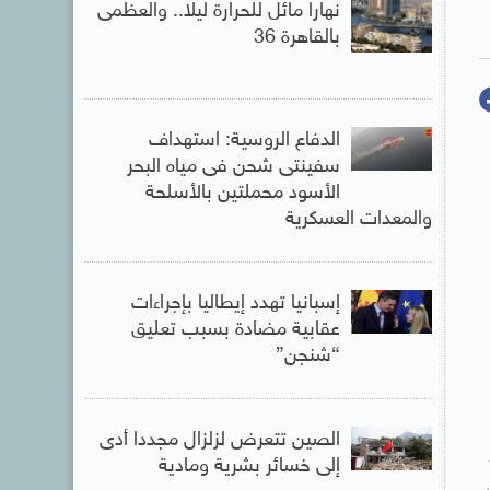
نهارا مائل للحرارة ليلا.. والعظمى
بالقاهرة 36
الدفاع الروسية: استهداف
سفينتى شحن فى مياه البحر
الأسود محملتين بالأسلحة
والمعدات العسكرية
إسبانيا تهدد إيطاليا بإجراءات
عقابية مضادة بسبب تعليق
“شنجن”
الصين تتعرض لزلزال مجددا أدى
إلى خسائر بشرية ومادية