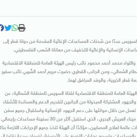
 السويس عددًا من شحنات المساعدات الإغاثية المقدمة من دولة قطر إلى
اعدات الإنسانية والإغاثية للتخفيف من معاناة الشعب الفلسطيني.
للواء محمد أحمد محمود نائب رئيس الهيئة العامة للمنطقة الاقتصادية
لقطاع الشمالي، ومن الجانب القطري حضرت مريم أحمد الشّيبي نائب سفير
ة قطر الخيرية، والوفد المرافق لهما.
هيئة العامة للمنطقة الاقتصادية لقناة السويس للمنطقة الشمالية، عن
والجهود المشتركة المبذولة من الجانبين لتقديم الدعم والمساندة للأشقاء
تعمل من خلال موانئها على دعم الجهود الإنسانية واستقبال جميع سفن
المساعدات، خاصة عبر موانئها القريبة من القطاع وعلى رأسها ميناء العريش البحري، الذي استقبل أكثر من 30 سفينة مساعدات بإجمالي
فيات عائمة لعلاج المصابين، مؤكدًا أن الهيئة تتخذ جميع الإجراءات اللازمة بناءً
بالمساعدات وتسريع عمليات التفريغ على الأرصفة، لضمان سرعة نقلها إلى