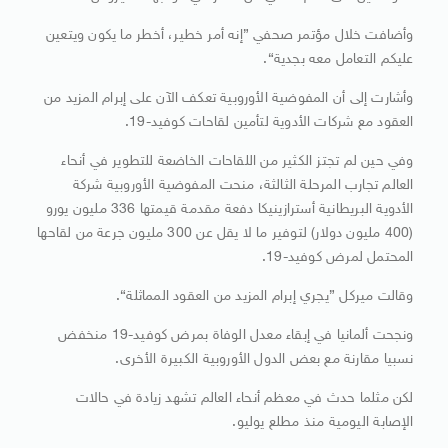
وأضافت خلال مؤتمر صحفي ”إنه أمر خطير، أخطر ما يكون ويتعين
عليكم التعامل معه بجدية“.
وأشارت إلى أن المفوضية الأوروبية تعكف الآن على إبرام المزيد من
العقود مع شركات الأدوية لتأمين لقاحات كوفيد-19.
وفي حين لم تجتز الكثير من اللقاحات الخاضعة للتطوير في أنحاء
العالم تجارب المرحلة الثالثة، منحت المفوضية الأوروبية شركة
الأدوية البريطانية أسترازينيكا دفعة مقدمة قيمتها 336 مليون يورو
(400 مليون دولار) لتوفير ما لا يقل عن 300 مليون جرعة من لقاحها
المحتمل لمرض كوفيد-19.
وقالت ميركل ”يجري إبرام المزيد من العقود المماثلة“.
ونجحت ألمانيا في إبقاء معدل الوفاة بمرض كوفيد-19 منخفض
نسبيا مقارنة مع بعض الدول الأوروبية الكبيرة الأخرى.
لكن مثلما حدث في معظم أنحاء العالم تشهد زيادة في حالات
الإصابة اليومية منذ مطلع يوليو.