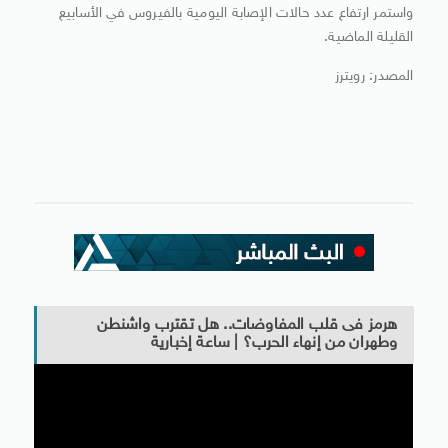
واستمر ارتفاع عدد حالات الإصابة اليومية بالفيروس في الأسابيع
القليلة الماضية.
المصدر: رويترز
هرمز فى قلب المفاوضات.. هل تقترب واشنطن
وطهران من إنهاء الحرب؟ | ساعة إخبارية