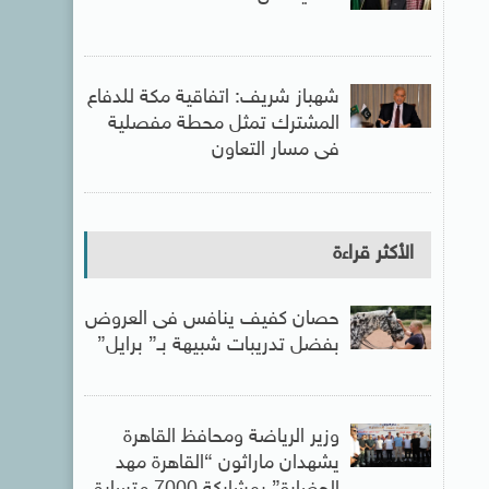
شهباز شريف: اتفاقية مكة للدفاع
المشترك تمثل محطة مفصلية
فى مسار التعاون
الأكثر قراءة
حصان كفيف ينافس فى العروض
بفضل تدريبات شبيهة بـ” برايل”
وزير الرياضة ومحافظ القاهرة
يشهدان ماراثون “القاهرة مهد