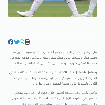
فاز موناكو 1-صفر على ميتز رغم أنه أكمل اللقاء بعشرة لاعبين منذ
وقت مبكر بالشوط الثاني حيث سجل بينوا بادياشيل هدف الفوز من
ضربة ثابتة في دوري الدرجة الأولى الفرنسي لكرة القدم يوم الأحد.
واستغل بادياشيل كرة طائشة داخل منطقة الجزاء عقب ركلة حرة في
الشوط الأول وصمد موناكو رغم طرد يوسف فوفانا في الدقيقة
الأولى بالشوط الثاني نتيجة الحصول على انذار ثان.
وأكمل نانت اللقاء بتسعة لاعبين خلال فوزه 2-1 على نيم بفضل
هدفين في الشوط الأول لكن دفاعه واجه اختبارات عديدة لحصول
حارس المرمى عمران لوزا على طرد مباشر في الدقيقة 47.