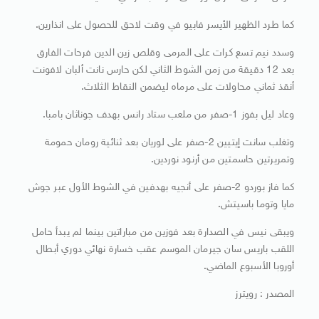
كما طرد الظهير الأيسر فابيو في وقت لاحق للحصول على انذارين.
وسدد نيم تسع كرات على المرمى وقلص زين الدين فرحات الفارق
بعد 12 دقيقة من زمن الشوط الثاني لكن حارس نانت ألبان لافونت
أنقذ ثماني محاولات على مرماه ليضمن النقاط الثلاث.
وعاد ليل بفوز 1-صفر من ملعب ستاد رانس بهدف جوناثان بامبا.
وتغلب سانت إيتيين 2-صفر على لوريان بعد ثنائية رومان حمومة
وتمريرتين حاسمتين من أرنود نوردين.
كما فاز بوردو 2-صفر على أنجيه بهدفين في الشوط الأول عبر جوش
مايا وتوما باسيتش.
ويبقى نيس في الصدارة بعد فوزين من مباراتين بينما لم يبدأ حامل
اللقب باريس سان جيرمان الموسم عقب خسارة نهائي دوري أبطال
أوروبا الأسبوع الماضي.
المصدر : رويترز