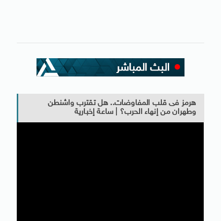
هرمز فى قلب المفاوضات.. هل تقترب واشنطن
وطهران من إنهاء الحرب؟ | ساعة إخبارية