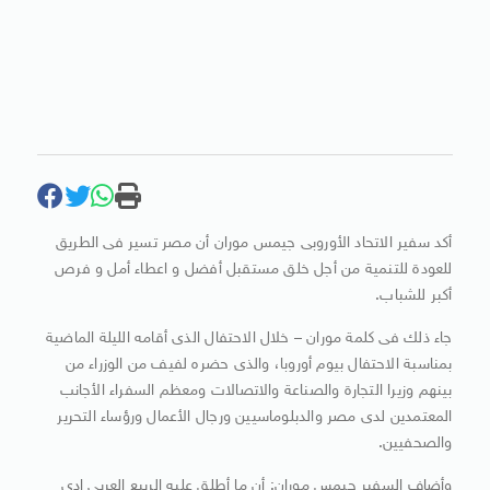
أكد سفير الاتحاد الأوروبى جيمس موران أن مصر تسير فى الطريق
للعودة للتنمية من أجل خلق مستقبل أفضل و اعطاء أمل و فرص
أكبر للشباب.
جاء ذلك فى كلمة موران – خلال الاحتفال الذى أقامه الليلة الماضية
بمناسبة الاحتفال بيوم أوروبا، والذى حضره لفيف من الوزراء من
بينهم وزيرا التجارة والصناعة والاتصالات ومعظم السفراء الأجانب
المعتمدين لدى مصر والدبلوماسيين ورجال الأعمال ورؤساء التحرير
والصحفيين.
وأضاف السفير جيمس موران: أن ما أطلق عليه الربيع العربى ادى