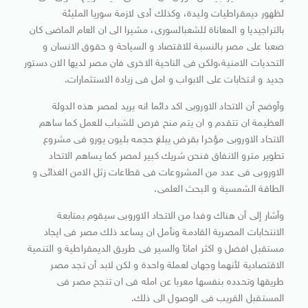
لظهور ديمقراطيات وليدة، وكذلك أدى لازمة سوريا المليئة
بالتراجيديا و المعاناة للشعبالسورى، مشيرا الى ان العام الماضى كان
صعبا على مصر بالنسبة للاقتصاد و السياحة و حقوق الانسان و
التحديات الامنية،ولكن فى الناحية الاخرى فان مصر لديها الان دستور
جديد و انتخابات على الابواب و امل فى زيادة الاستثمارات.
وأوضح أن الاتحاد الاوروبى اكد دائما انه يريد لمصر هذه الدولة
العظيمة ان تتقدم و ان يتم منح فرص للشباب للعمل كما ساهم
الاتحاد الاوروبى مؤخرا بقرض يبلغ حجمه بليون يورو فى مشروع
تطوير مترو الانفاق فنحن شريك كبير لمصر كما يساهم الاتحاد
الاوروبى فى عدد من المشروعات فى قطاعات زثل الامن الغذائى و
الطاقة الشمسية و البحث العلمى.
وأشار إلى أن هناك وفدا من الاتحاد الاوروبى سيقوم بمتابعة
الانتخابات المصرية القادمة ونأمل ان يساعد ذلك مصر فى ايجاد
مستقبل افضل و اكثر امانآ والسير فى طريق الديمقراطية و التنمية
الاقتصادية لأنهما وجهان لعملة واحدة و لكن لابد أن تجد مصر
طريقها وتحدده بنفسها معربا عن امله فى ان تنجح مصر فى
المستقبل القريب فى الوصول الى ذلك.