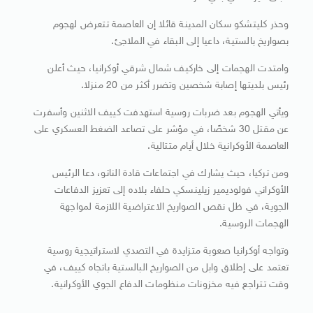
وحذر كليتشكو سكان المدينة قائلا إن العاصمة تتعرض لهجوم
بصواريخ بالستية، داعيا إلى البقاء في الملاجئ.
وامتدت الهجمات إلى خاركيف شمال شرقي أوكرانيا، حيث أعلن
رئيس بلديتها إصابة شخصين وتضرر أكثر من 20 منزلا.
ويأتي الهجوم بعد ضربات روسية استهدفت كييف الاثنين وأسفرت
عن مقتل 30 شخصًا، في مؤشر على تصاعد الضغط العسكري على
العاصمة الأوكرانية خلال أيام متتالية.
ومن تركيا، حيث يشارك في اجتماعات قادة الناتو، دعا الرئيس
الأوكراني فولوديمير زيلينسكي حلفاء بلاده إلى تعزيز الدفاعات
الجوية، في ظل نقص الصواريخ الاعتراضية اللازمة لمواجهة
الهجمات الروسية.
وتواجه أوكرانيا صعوبة متزايدة في التصدي لاستراتيجية روسية
تعتمد على إطلاق وابل من الصواريخ البالستية باتجاه كييف، في
وقت تتراجع فيه مخزونات منظومات الدفاع الجوي الأوكرانية.