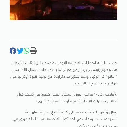
هزت سلسلة انفجارات العاصمة الأوكرانية كييف ليل الثلاثاء الأربعاء،
في هجوم روسي جديد تزامن مع اجتماع قادة حلف شمال الأطلسي
“الناتو” في تركيا، وسط تحذيرات متزايدة من تراجع قدرة أوكرانيا على
مواجهة الصواريخ البالستية.
وأفادت وكالة “فرانس برس” بسماع انفجار ضخم في كييف قبل
إطلاق صافرات الإنذار، أعقبته أربعة انفجارات أخرى.
وقال رئيس بلدية كييف فيتالي كليتشكو إن ضربة صاروخية
استهدفت مستودعات في أحد أحياء العاصمة، فيما اندلع حريق في
مبنى غير سكني بحي آخر.