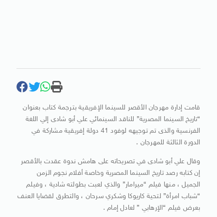
قامت إدارة مهرجان الأقصر للسينما الإفريقية بترجمة كتاب بعنوان
“تاريخ السينما المصرية” للناقد السينمائي علي أبو شادى إلي اللغة
الفرنسية والذى تم توجيهه لوفود 41 دولة إفريقية مشاركة في
الدورة الثالثة للمهرجان .
وقال علي أبو شادى في تصريحاته على هامش ندوة عقدت بالأقصر
إن كتابه رصد تاريخ السينما المصرية وخاصة أفلام نجوم الزمن
الجميل ، منها فيلم “ميرامار” والذي لعبت بطولته شادية ، وفيلم
“شباب امرأة” لتحية كاريوكا وشكري سرحان ، والتطرق لقضايا العنف
بعرض فيلم “الإرهابي ” لعادل إمام .