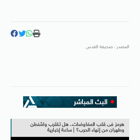
المصدر : صحيفة القدس
هرمز فى قلب المفاوضات.. هل تقترب واشنطن
وطهران من إنهاء الحرب؟ | ساعة إخبارية