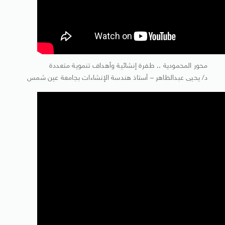
محور المحمودية .. طفرة إنشائية وأهداف تنموية متعددة
د/ يحيى عبدالظاهر – أستاذ هندسة الإنشاءات بجامعة عين شمس