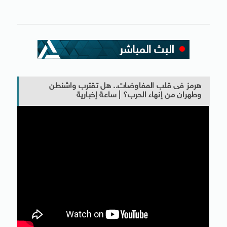
هرمز فى قلب المفاوضات.. هل تقترب واشنطن
وطهران من إنهاء الحرب؟ | ساعة إخبارية