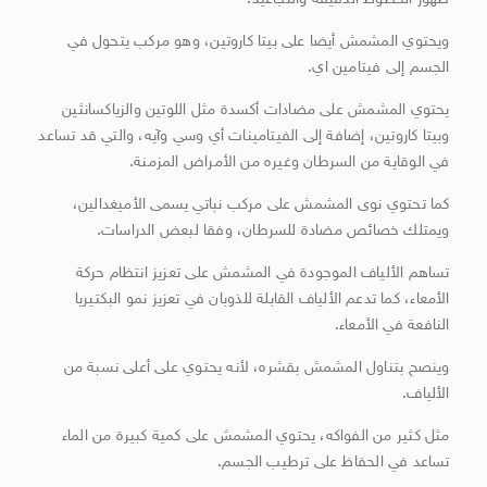
ظهور الخطوط الدقيقة والتجاعيد.
ويحتوي المشمش أيضا على بيتا كاروتين، وهو مركب يتحول في
الجسم إلى فيتامين اي.
يحتوي المشمش على مضادات أكسدة مثل اللوتين والزياكسانثين
وبيتا كاروتين، إضافة إلى الفيتامينات أي وسي وآيه، والتي قد تساعد
في الوقاية من السرطان وغيره من الأمراض المزمنة.
كما تحتوي نوى المشمش على مركب نباتي يسمى الأميغدالين،
ويمتلك خصائص مضادة للسرطان، وفقا لبعض الدراسات.
تساهم الألياف الموجودة في المشمش على تعزيز انتظام حركة
الأمعاء، كما تدعم الألياف القابلة للذوبان في تعزيز نمو البكتيريا
النافعة في الأمعاء.
وينصح بتناول المشمش بقشره، لأنه يحتوي على أعلى نسبة من
الألياف.
مثل كثير من الفواكه، يحتوي المشمش على كمية كبيرة من الماء
تساعد في الحفاظ على ترطيب الجسم.