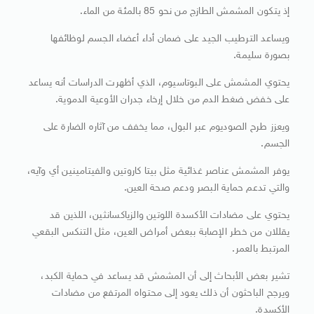
إذ يتكون المشمش الطازج من نحو 85 بالمئة من الماء.
ويساعد الترطيب الجيد على ضمان أداء أعضاء الجسم لوظائفها
بصورة سليمة.
يحتوي المشمش على البوتاسيوم، الذي أظهرت الدراسات أنه يساعد
على خفض ضغط الدم من خلال إرخاء جدران الأوعية الدموية.
ويعزز طرح الصوديوم عبر البول، مما يخفف من آثاره الضارة على
الجسم.
يوفر المشمش عناصر غذائية مثل بيتا كاروتين والفيتامينين أي وآيه،
والتي تدعم حماية البصر ودعم صحة العين.
يحتوي على مضادات الأكسدة اللوتين والزياكسانثين، اللذين قد
يقللان من خطر الإصابة ببعض أمراض العين، مثل التنكس البقعي
المرتبط بالعمر.
تشير بعض الأبحاث إلى أن المشمش قد يساعد في حماية الكبد،
ويرجح الباحثون أن ذلك يعود إلى محتواه المرتفع من مضادات
الأكسدة.