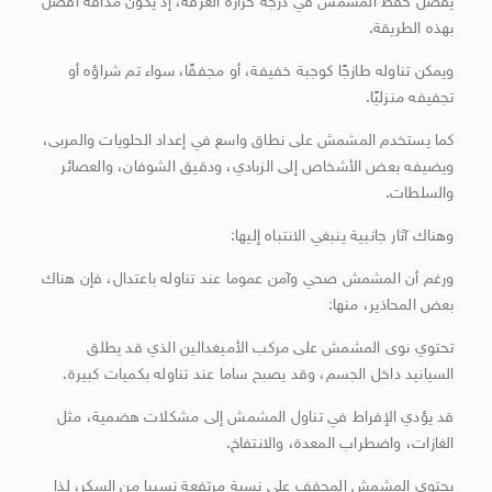
يفضل حفظ المشمش في درجة حرارة الغرفة، إذ يكون مذاقه أفضل
بهذه الطريقة.
ويمكن تناوله طازجًا كوجبة خفيفة، أو مجففًا، سواء تم شراؤه أو
تجفيفه منزليًا.
كما يستخدم المشمش على نطاق واسع في إعداد الحلويات والمربى،
ويضيفه بعض الأشخاص إلى الزبادي، ودقيق الشوفان، والعصائر
والسلطات.
وهناك آثار جانبية ينبغي الانتباه إليها:
ورغم أن المشمش صحي وآمن عموما عند تناوله باعتدال، فإن هناك
بعض المحاذير، منها:
تحتوي نوى المشمش على مركب الأميغدالين الذي قد يطلق
السيانيد داخل الجسم، وقد يصبح ساما عند تناوله بكميات كبيرة.
قد يؤدي الإفراط في تناول المشمش إلى مشكلات هضمية، مثل
الغازات، واضطراب المعدة، والانتفاخ.
يحتوي المشمش المجفف على نسبة مرتفعة نسبيا من السكر، لذا