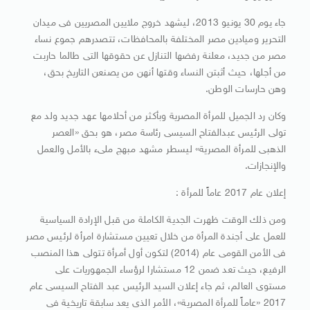
جاء يوم 30 يونيو 2013، ليشهد خروج ملايين المصريين فى ميدان
التحرير وميادين مصر المختلفة بالمحافظات، تتصدرهم جموع نساء
مصر من جديد، معلنة رفضها التنازل عن حقوقها التى طالما حاربت
من أجلها، حيث أثبتن النساء وقتها أنهن من يصنعن التاريخ بحق،
وهن حارسات الوطن.
وكان رد الجميل للمرأة المصرية وبأكثر من أحلامها عهد جديد ولد مع
تولى الرئيس عبدالفتاح السيسى رئاسة مصر، هو بحق «العصر
الذهبى للمرأة المصرية» ليسطر مشهد مبهج ملىء بالأمل والعمل
والإنجازات.
إعلان عام 2017 عاماً للمرأة :
ومن ذلك الوقت ظهرت الجدية الكاملة من قبل الإرادة السياسية
للعمل على أجندة المرأة من خلال تعيين مستشارة امرأة لرئيس مصر
فى الأمن القومى عام (2014) لتكون أول أمرأة تتولى هذا المنصب
الرفيع، حيث تعد ضمن 12 مستشارا لرؤساء الجمهوريات على
مستوى العالم، ثم جاء إعلان السيد الرئيس عبد الفتاح السيسى عام
2017 «عاماً للمرأة المصرية»، الأمر الذى يعد سابقة تاريخية فى