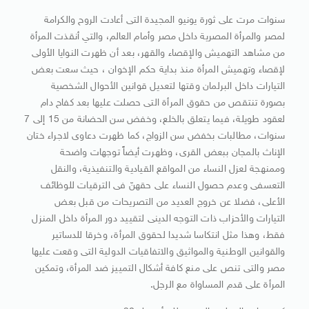
سنوات مرت على ثورة يونيو المجيدة التى أعادت الروح والكرامة
لمصر والمرأة المصرية داخل مصر وأمام العالم، والتي أنقذت المرأة
من مشاهد التهميش والإقصاء والقهر، بعد أن ظهرت النوايا الأولى
لإقصاء وتهميش المرأة منذ بداية حكم الإخوان ، حيث سعت بعض
التيارات داخل البرلمان وقتها لتعديل قوانين الأحوال الشخصية
بصورة تنتقص من حقوق المرأة التى حصلت عليها بعد كفاح دام
لعقود طويلة، فيما يتعلق بالخلع، وخفض سن الحضانة من 15 إلى 7
سنوات، مطالبات بخفض سن الزواج، كما ظهرت دعاوى لاجراء ختان
الإناث بالمجان ببعض القرى، وظهرت أيضاً توجهات واضحة
وممنهجة لعزل النساء من المواقع القيادية والتنفيذية، والنقل
التعسفى وعدم حصول النساء على حقهنّ فى الترقيات للوظائف
الأعلى، فضلا عن خروج العديد من التصريحات من قبل بعض
التيارات والأحزاب ذات التوجه الدينى لتقييد دور المرأة داخل المنزل
فقط، وهذا مثل انتكاسا شديدا لحقوق المرأة، وخرقا للدساتير
والقوانين الوطنية والمواثيق والاتفاقيات الدولية التى وقعت عليها
مصر والتى تنص على منع كافة أشكال التمييز ضد المرأة، وتمكين
المرأة على قدم المساواة مع الرجل.