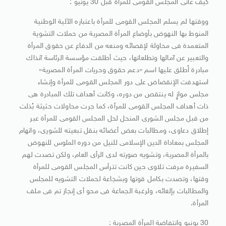
كيف عانى المجلس القومى للمرأة قبل 30 يونيو :
ووقتها لم يسلم المجلس القومى للمرأة باعتباره الآلية الوطنية
المنوط بها النهوض بأوضاع المرأة المصرية من حملات التشوية
المتعمدة فى محاولة لإقصائه ومنعه من الدفاع عن حقوق المرأة
والتعبير عن آمالها وتطلعاتها، حيث أطلقت مؤسسة الرئاسة آنذاك
مبادرة اُطلق عليها اسم «دعم حقوق وحريات المرأة المصرية»
استهدفت الإنقضاض على دور المجلس القومى للمرأة وإنشاء
مجلس موازٍ له ينتقص من دوره، وكانت أهداف تلك المبادرة هى
ذات أهداف المجلس القومى للمرأة، كما جرت محاولات حثيثة بُذلت
من قبل مجلس الشورى المنحل لحل المجلس القومى للمرأة عبر
إطلاق دعاوى، ومطالبات بعض أعضائه بنقل تبعيته للشورى، واتهام
المجلس بمعاداة الدين الإسلامى للنيل من دوره الملوس للنهوض
بالمرأة المصرية، وتشويه صورته لدى الرأى العام، ولكن تصدت لهم
السفيرة مرفت تلاوى حين كانت تترأس المجلس القومى للمرأة
وقتها، وتصدت بكامل قوتها وبشجاعة لحملات التشويه للمجلس
والمطالبات بإلغائه، ولرغبة الجماعة فى محو أى إنجاز تم فى ملف
المرأة.
30 يونيو وانتفاضة المرأة المصرية :