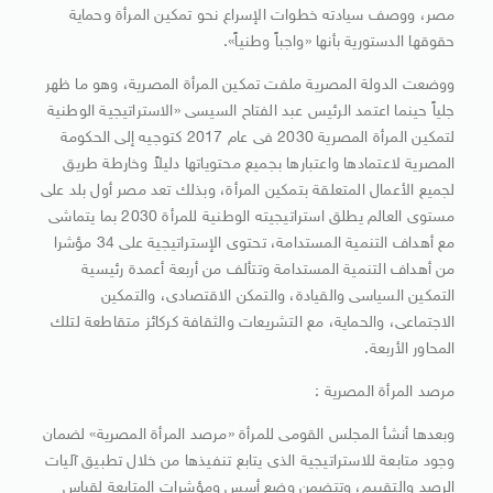
مصر، ووصف سيادته خطوات الإسراع نحو تمكين المرأة وحماية
حقوقها الدستورية بأنها «واجباً وطنياً».
ووضعت الدولة المصرية ملفت تمكين المرأة المصرية، وهو ما ظهر
جلياً حينما اعتمد الرئيس عبد الفتاح السيسى «الاستراتيجية الوطنية
لتمكين المرأة المصرية 2030 فى عام 2017 كتوجيه إلى الحكومة
المصرية لاعتمادها واعتبارها بجميع محتوياتها دليلاً وخارطة طريق
لجميع الأعمال المتعلقة بتمكين المرأة، وبذلك تعد مصر أول بلد على
مستوى العالم يطلق استراتيجيته الوطنية للمرأة 2030 بما يتماشى
مع أهداف التنمية المستدامة، تحتوى الإستراتيجية على 34 مؤشرا
من أهداف التنمية المستدامة وتتألف من أربعة أعمدة رئيسية
التمكين السياسى والقيادة، والتمكن الاقتصادى، والتمكين
الاجتماعى، والحماية، مع التشريعات والثقافة كركائز متقاطعة لتلك
المحاور الأربعة.
مرصد المرأة المصرية :
وبعدها أنشأ المجلس القومى للمرأة «مرصد المرأة المصرية» لضمان
وجود متابعة للاستراتيجية الذى يتابع تنفيذها من خلال تطبيق آليات
الرصد والتقييم، وتتضمن وضع أسس ومؤشرات المتابعة لقياس