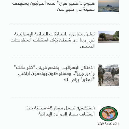
هجوم بـ”تفجير قوي” نفذه الحوثيون يستهدف
سفينة في خليج عدن
تعليق مفاجىء للمحادثات اللبنانية الإسرائيلية
في روما .. واشنطن تؤكد استئناف المفاوضات
الخميس
الاحتلال الإسرائيلي يقتحم قريتي “كفر مالك”
و”دير جرير”.. ومستوطنون يهاجمون أراضي
“المغير” برام الله
(سنتكوم): تحويل مسار 48 سفينة منذ
استئناف حصار الموانئ الإيرانية