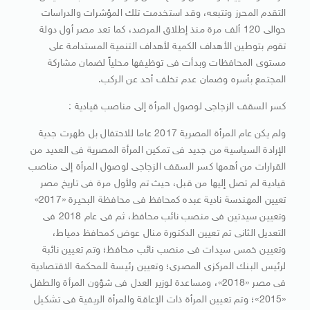
التقدم المحرز وتتبعه، وقد استخدمت تلك المؤشرات والدراسات
حوالى 120 ألف مرة منذ إطلاق المرصد، كما تعد مصر أول دولة
تقوم بتوطين الأهداف الكمية لأهداف التنمية المستدامة على
مستوى المحافظات وبدأت فى توظيفها محلياً لضمان مشاركة
المجتمع بأسره وضمان عدم تخلف أحد عن الركب.
كسر السقف الزجاجى لوصول المرأة إلى مناصب قيادية :
ولم يكن عام المرأة المصرية 2017 عاما للاحتفال بل ظهرت جدية
الإرادة السياسية من جديد فى تمكين المرأة المصرية فى العديد من
القرارات من أهمها كسر السقف الزجاجى لوصول المرأة إلى مناصب
قيادية لم تصل إليها من قبل، حيث تم ولأول مرة فى تاريخ مصر
تعيين المهندسة نادية عبده كمحافظ فى محافظة البحيرة «2017»
وتعيين سيدتين فى منصب نائب محافظ، ثم فى عام 2018 فى
التعديل الثانى تم تعيين الدكتورة منال عوض كمحافظ دمياط،
وتعيين خمس سيدات فى منصب نائب محافظ؛ وتم تعيين نائبة
لرئيس البنك المركزى المصرى؛ وتعيين رئيسة للمحكمة الاقتصادية
فى مصر «2018»، ومساعدة لوزير العدل فى شؤون المرأة والطفل
«2015»؛ وتم تعيين المرأة ذات الإعاقة والمرأة الريفية فى تشكيل