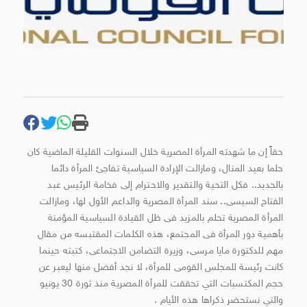
حقاً إن ما شهدته المرأة المصرية خلال السنوات القليلة الماضية كان
حلما بعيد المنال، ومازالت الإرادة السياسية تفاجئ المرأة دائما
بالجديد.. فكل التحية والتقدير والاحترام إلى فخامة الرئيس عبد
الفتاح السيسى.. سند المرأة المصرية والداعم الأول لها، ومازالت
المرأة المصرية تحلم بالمزيد فى ظل القيادة السياسية المؤمنة
بأهمية دور المرأة فى المجتمع، هذه الكلمات المقتبسه من مقال
مهم للدكتورة مايا مرسى، وزيرة التضامن الاجتماعى، كتبته حينما
كانت رئيسة للمجلس القومى للمرأة، لا نجد أفضل منها ليعبر عن
حجم المكتسبات التي تحققت للمرأة المصرية منذ ثورة 30 يونيو
والتي نستحضر ذكراها هذه الأيام .