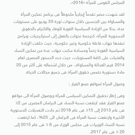
المجلس القومى للمرأة «2016».
لقد شهدت مصر تقدماً إيجابياً ملحوظاً فى برنامج تمكين المرأة
والمساواة بين الجنسين خلال سنوات ثورة 30 يونيو على مستويات
عدة، بدءًا من الإرادة السياسية القوية للوفاء والالتزام بالحقوق
الدستورية للمرأة، كترجمة تحولت بالفعل إلى استراتيجيات وبرامج
تنفذها جهات فاعلة حكومية وغير حكومية، حيث خلقت الإرادة
السياسية القوية زخماً ومساحة مكنت جهات عدة من تمكين النساء
والفتيات على كافة المستويات، حيث حدد الدستور المصرى لعام
2014 قيم العدالة والمساواة.. من خلال اشتماله على أكثر من 20
مادة دستورية تضمن حقوق المرأة فى جميع مجالات الحياة.
وصول المرأة لمواقع صنع القرار :
وفى إطار تحقيق التمكين السياسى للمرأة ووصول المرأة الى مواقع
صنع القرار فقد ارتفعت نسبة النساء فى البرلمان المصرى من 2٪
فى عام 2013 إلى 15٪ فى عام 2018 ثم جاءت التعديلات الدستورية
الأخيرة وارتفعت نسبة المرأة فى البرلمان الى 25%، كما ارتفعت
نسبة النساء الوزيرات فى مجلس الوزراء من 6 ٪ فى عام 2015 إلى
20 ٪ فى عام 2017.