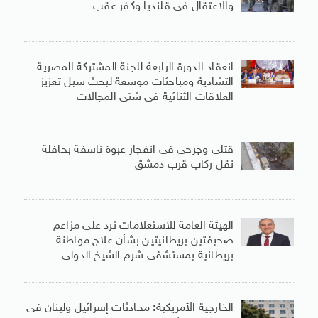
والاعتقال فى قلنديا وكفر عقب
انعقاد الدورة الرابعة للجنة المشتركة المصرية
التشادية ومباحثات موسعة لبحث سبل تعزيز
العلاقات الثنائية فى شتى المجالات
قتلى وجرحى فى انفجار عبوة ناسفة بحافلة
نقل ركاب قرب دمشق
الهيئة العامة للاستعلامات ترد على مزاعم
صحيفتين بريطانيتين بشأن علاج مواطنة
بريطانية بمستشفى شرم الشيخ الدولى
الخارجية الأمريكية: محادثات إسرائيل ولبنان فى