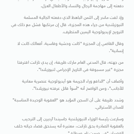
دفعته إلى مهاجمة الرجال والنساء والأطفال العزل.
وإذ لفت ماندر إلى الثمن الباهظ الذي دفعته الجالية المسلمة
النيوزيلندية من جراء هذه المجزرة، قال إن مرتكبها فشل مع ذلك في
الترويج لإيديولوجية اليمين المتطرف.
وقال القاضي إن المجزرة “كانت وحشية وقاسية. أفعالك كانت لا
إنسانية”.
من جهته، قال المدعي العام مارك ظريفة، إن يدي تارانت اقترفتا
مجزرة “غير مسبوقة في التاريخ الإجرامي لنيوزيلندا”.
وأضاف أن “الدافع وراء الجريمة هو أيديولوجية عنصرية معادية
للأجانب”، ومن الواضح أنه “أسوأ قاتل عرفته نيوزيلندا”.
وشدد ظريفة على أن السجن المؤبد هو “العقوبة الوحيدة المناسبة”
للمدان الأسترالي.
وسارعت رئيسة الوزراء النيوزيلندية جاسيندا آرديرن إلى الترحيب
بالعقوبة الصادرة بحق تارانت، معتبرة أنه يستحق قضاء حياته خلف
القضبان “في صمت تام ومطلق”.