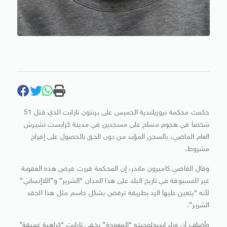
حكمت محكمة نيوزيلندية الخميس على برنتون تارانت الذي قتل 51
شخصا في هجوم مسلح على مسجدين في مدينة كرايست تشيرش
العام الماضي، بالسجن المؤبد من دون الحق بالحصول على إفراج
مشروط.
وقال القاضي كاميرون ماندر، إن المحكمة قررت فرض هذه العقوبة
غير المسبوقة في تاريخ البلد على هذا المدان “الشرير” و”اللاإنساني”
لأنه “يتعين عليها الرد بطريقة ترفض بشكل حاسم مثل هذا الحقد
الشرير”.
وأضاف أن وراء إيديولوجيته “المعوجة” يخفي تارانت “كراهية عميقة”