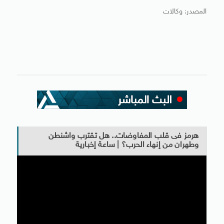
المصدر: وكالات
هرمز فى قلب المفاوضات.. هل تقترب واشنطن
وطهران من إنهاء الحرب؟ | ساعة إخبارية