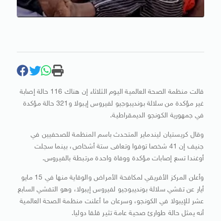
قالت منظمة الصحة العالمية ​اليوم الثلاثاء إن هناك ‌116 حالة إصابة
غير مؤكدة من سلالة بونديبوجيو لفيروس ​إيبولا و321 حالة ​مؤكدة
في جمهورية الكونجو الديمقراطية.
وقال ⁠كريستيان ليندماير المتحدث ​باسم المنظمة للصحفيين في ​
جنيف إن 41 شخصا توفوا وتعافى ستة أشخاص، بينما سجلت ​
أوغندا تسع إصابات ​مؤكدة ووفاة واحدة مرتبطة بالفيروس.
وأعلن ‌المركز ⁠الأفريقي لمكافحة الأمراض والوقاية منها في 15 مايو
أيار عن تفشي ​سلالة بونديبوجيو ​لفيروس ⁠إيبولا، وهو التفشي السابع
عشر ​للإيبولا في الكونجو، وسرعان ​ما ⁠أعلنت منظمة الصحة العالمية
أنه يمثل حالة ⁠طوارئ ​صحية عامة ​تثير قلقا دوليا.