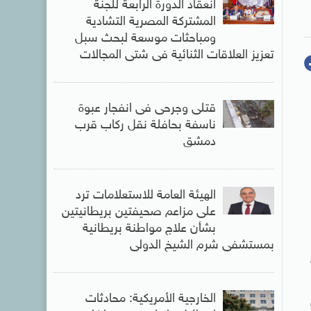
انعقاد الدورة الرابعة للجنة
المشتركة المصرية التشادية
ومباحثات موسعة لبحث سبل
تعزيز العلاقات الثنائية فى شتى المجالات
قتلى وجرحى فى انفجار عبوة
ناسفة بحافلة نقل ركاب قرب
دمشق
الهيئة العامة للاستعلامات ترد
على مزاعم صحيفتين بريطانيتين
بشأن علاج مواطنة بريطانية
بمستشفى شرم الشيخ الدولى
الخارجية الأمريكية: محادثات