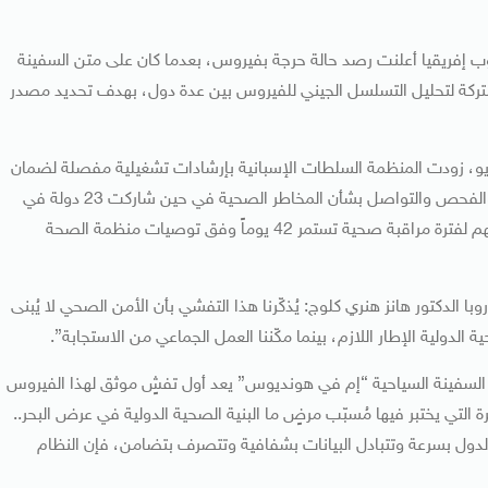
 إفريقيا أعلنت رصد حالة حرجة بفيروس، بعدما كان على متن السفينة
ركة لتحليل التسلسل الجيني للفيروس بين عدة دول، بهدف تحديد مصدر
وصول السفينة إلى مدينة تينيريفي الإسبانية في 10 مايو، زودت المنظمة السلطات الإسبانية بإرشادات تشغيلية مفصلة لضمان
إنزال الركاب والطاقم بشكل آمن، بما يشمل إجراءات الوقاية والفحص والتواصل بشأن المخاطر الصحية في حين شاركت 23 دولة في
العملية الدولية، حتى عاد جميع الركاب إلى بلدانهم، مع إخضاعهم لفترة مراقبة صحية تستمر 42 يوماً وفق توصيات منظمة الصحة
ا الدكتور هانز هنري كلوج: يُذكّرنا هذا التفشي بأن الأمن الصحي لا يُبنى
ة الدولية الإطار اللازم، بينما مكّننا العمل الجماعي من الاستجابة”.
 السفينة السياحية “إم في هونديوس” يعد أول تفشٍ موثق لهذا الفيروس
التي يختبر فيها مُسبّب مرضٍ ما البنية الصحية الدولية في عرض البحر..
 الدول بسرعة وتتبادل البيانات بشفافية وتتصرف بتضامن، فإن النظام