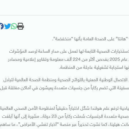
“هانتا” على الصحة العامة بأنها “منخفضة”.
ستخبارات الصحية التابعة لها تعمل على مدار الساعة لرصد المؤشرات
الوبائية قبل تحولها إلى أزمات دولية، موضحة أنها قامت خلال عام 2025 بفحص أكثر من 224 ألف معلومة وتقارير إعلامية ومصادر
اتصال الوطنية المعنية باللوائح الصحية ومنظمة الصحة العالمية لتبادل
لسفينة التي تضم ركاباً من جنسيات متعددة يعيشون في أماكن مغلقة قبل
 ترفع علم هولندا شكّل اختباراً حقيقياً لمنظومة الأمن الصحي العالمية
واللوائح الصحية الدولية، بعدما تحولت الرحلة البحرية إلى أزمة صحية متعددة الجنسيات شملت ركاباً من 23 دولة.. مشيرة إلى أنها أبلغت
 سانت هيلينا، كما نشرت تحذيراً عبر منصة “أخبار تفشي الأمراض”، ما ساهم