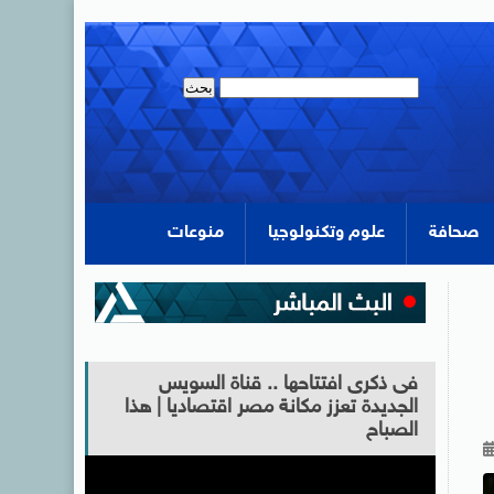
صحافة
علوم وتكنولوجيا
منوعات
فى ذكرى افتتاحها .. قناة السويس
الجديدة تعزز مكانة مصر اقتصاديا | هذا
الصباح