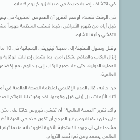
في اكتشاف إصابة جديدة في مدينة زيورخ يوم 6 مايو.
في الوقت نفسه، أوضح التقرير أن الفحوص المخبرية في جنوب
قبل أيام من ظهور الأعراض، فيما نسقت المنظمة جهوداً مشت
التفشي وآلية انتشاره.
وقبل 
العالمية.
من جانبه، قال المدير الإقليمي لمنظمة الصحة العالمية في أوروب
أثناء الأزمات، بل يُبنى قبل وقوعها. لقد وفرت لنا اللوائح الصحي
وأكد تقرير “الصحة العالمية” أن تفشي فيروس هانتا على متن
على متن سفينة ومن غير المرجح أن تكون هذه هي المرة الأخيرة 
مشددا على أن جهود الاستجابة الأخيرة أظهرت أنه عندما تُبلغ
العالمي يصمد ومن ثم؛ تُنقذ الأرواح.