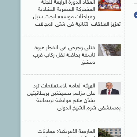
انعقاد الدورة الرابعة للجنة
المشتركة المصرية التشادية
ومباحثات موسعة لبحث سبل
تعزيز العلاقات الثنائية فى شتى المجالات
قتلى وجرحى فى انفجار عبوة
ناسفة بحافلة نقل ركاب قرب
دمشق
الهيئة العامة للاستعلامات ترد
على مزاعم صحيفتين بريطانيتين
بشأن علاج مواطنة بريطانية
بمستشفى شرم الشيخ الدولى
الخارجية الأمريكية: محادثات