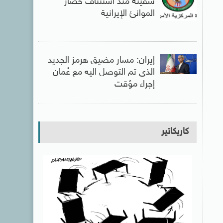
سفينة منذ استئناف حصار
الموانئ الإيرانية
إيران: مسار مضيق هرمز الجديد
الذى تم التوصل اليه مع عُمان
إجراء مؤقت
كاريكاتير