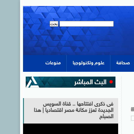
صحافة
علوم وتكنولوجيا
منوعات
فى ذكرى افتتاحها .. قناة السويس
الجديدة تعزز مكانة مصر اقتصاديا | هذا
الصباح