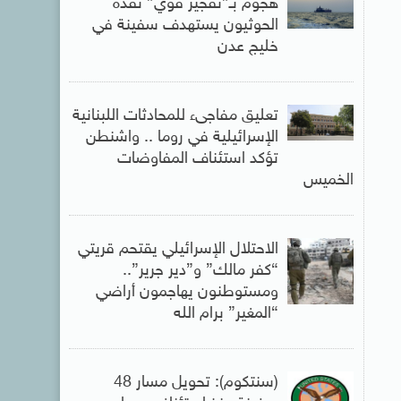
هجوم بـ”تفجير قوي” نفذه
الحوثيون يستهدف سفينة في
خليج عدن
تعليق مفاجىء للمحادثات اللبنانية
الإسرائيلية في روما .. واشنطن
تؤكد استئناف المفاوضات
الخميس
الاحتلال الإسرائيلي يقتحم قريتي
“كفر مالك” و”دير جرير”..
ومستوطنون يهاجمون أراضي
“المغير” برام الله
(سنتكوم): تحويل مسار 48