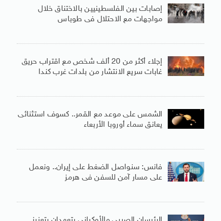
إصابات بين الفلسطينيين بالاختناق خلال
مواجهات مع الاحتلال فى طوباس
إجلاء أكثر من 20 ألف شخص مع اقتراب حريق
غابات سريع الانتشار من بلدات غرب كندا
الشمس على موعد مع القمر.. كسوف استثنائى
يعانق سماء أوروبا الأربعاء
فانس: سنواصل الضغط على إيران.. ونعمل
على مسار آمن للسفن فى هرمز
الرئيسان الصربى والأوكرانى يتعهدان بتعزيز