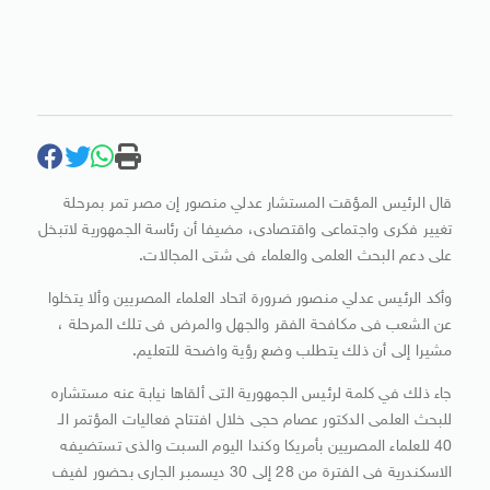
قال الرئيس المؤقت المستشار عدلي منصور إن مصر تمر بمرحلة
تغيير فكرى واجتماعى واقتصادى، مضيفا أن رئاسة الجمهورية لاتبخل
على دعم البحث العلمى والعلماء فى شتى المجالات.
وأكد الرئيس عدلي منصور ضرورة اتحاد العلماء المصريين وألا يتخلوا
عن الشعب فى مكافحة الفقر والجهل والمرض فى تلك المرحلة ،
مشيرا إلى أن ذلك يتطلب وضع رؤية واضحة للتعليم.
جاء ذلك في كلمة لرئيس الجمهورية التى ألقاها نيابة عنه مستشاره
للبحث العلمى الدكتور عصام حجى خلال افتتاح فعاليات المؤتمر الـ
40 للعلماء المصريين بأمريكا وكندا اليوم السبت والذى تستضيفه
الاسكندرية فى الفترة من 28 إلى 30 ديسمبر الجارى بحضور لفيف