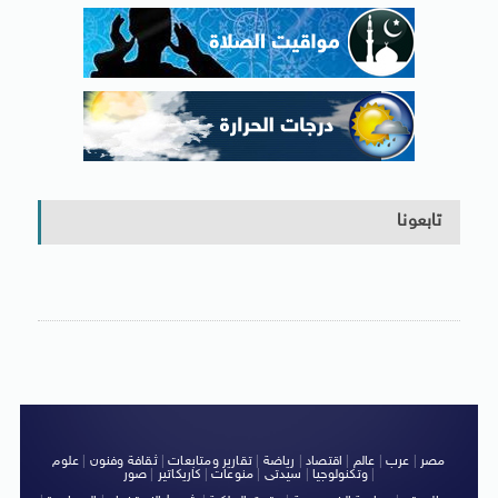
تابعونا
مصر
|
عرب
|
عالم
|
اقتصاد
|
رياضة
|
تقارير ومتابعات
|
ثقافة وفنون
|
علوم
|
وتكنولوجيا
|
سيدتى
|
منوعات
|
كاريكاتير
|
صور