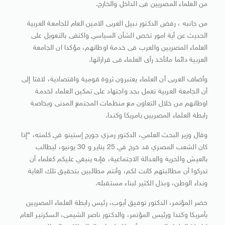
من العلماء المصريين فى الداخل والخارج.
من جانبه ، رفض الدكتور نبيل العربى الامين العام للجامعة العربية
الحديث عن أية امور تخص الشأن السياسي واكتفى بالتعويل على
العلماء المصريين والعرب فى خدمة اوطانهم، مؤكدا ان الجامعة
العربية دائما ماتأخذ رأى العلماء فى قراراتها.
وأضاف العربى أن العلماء يعتبرون ثروة قومية واقتصادية، لافتا إلى
أن الجامعة العربية تعمل بجد واجتهاد على تمكين العلماء لخدمة
اوطانهم من خلال التعاون مع منظمات المجتمع المدنى وبخاصة
رابطة العلماء المصريين بامريكا وكندا.
وقال وزير البحث العلمي، الدكتور رمزي جورج إستينو في كلمته، “إذا
كان الشعب المصري قد خرج في 25 يناير و 30 يونيو، ليطالب
بالعيش والحرية والعدالة الاجتماعية، فإنه ينبغي عليكم كعلماء أن
تدركوا أن مطالبتهم كانت لكم، وأنتم مطالبين بتحقيق تلك الغاية
ونداء الوطن، وبذل الكثير لبناء مستقبله.
حضر المؤتمر، الدكتور توفيق أيوب، رئيس رابطة العلماء المصريين
بأمريكا وكندا ورئيس المؤتمر، والدكتور ناصر الشيمى، السكرتير العام