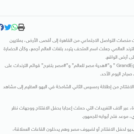
ت منصات التواصل الاجتماعي من القاهرة إلى أقصى الأرض، بملايين
ترند العالمي جعلت اسم المتحف يتردد بلغات العالم أجمع، وكأن الحضارة
لى أرض الواقع.
هاشتاجات “#المتحف المصري الكبير”، و”#GrandEgyptianMuseum ” و”#هدية مصر للعالم” و”#مصر بتفرح” قوائم الترندات على
باح اليوم الأحد.
افتتاح من إطلالة رمسيس الثاني الشامخة في البهو العظيم إلى مشاهد
عبر آلاف التغريدات التي حملت إعجابا بحفل الافتتاح ووجهات نظر
يو لحفل الافتتاح أو لضيوف مصر وهم يدخلون القاعات العملاقة،