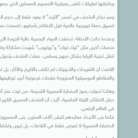
ورافقتها تعليقات تتغنى بعبقرية التصميم المعماري الذي جمع بي
وسر نجاح المتحف في تصدر “الترند” لا يعود فقط إلى حجم الحد
تنسيق حملة ترويجية عالمية قبل الافتتاح بأسابيع، تضمنت صو
وعندما حانت اللحظة، تدفقت المواد البصرية عالية الجودة ال
منصات أخرى مثل “تيك توك” و”يوتيوب” شهدت مشاركة واسعة
تنقل تجربة الزيارة بشكل مبهج وسلس، جعلت المتحف يتحول م
اللافت أن التغريدات والتدوينات لم تكتف بالتاريخ والآثار، ب
والمقاطع الموسيقية الممزوجة بنغمات فرعونية أعيد توظيفها
وهكذا تحولت رموز الحضارة المصرية القديمة، من توت عنخ آمو
حفل الافتتاح الليلة الماضية، أثبت أن المتحف المصري الكبي
في العالم الرقمي.
فكما بنى الأجداد معابدهم لتبقى آلاف السنين، بنى المصريون
الحضارة المصرية لا تعرض فقط في القاعات، بل تروى وتشارك