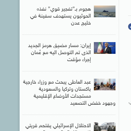
هجوم بـ”تفجير قوي” نفذه
الحوثيون يستهدف سفينة في
خليج عدن
إيران: مسار مضيق هرمز الجديد
الذى تم التوصل اليه مع عُمان
إجراء مؤقت
عبد العاطى يبحث مع وزراء خارجية
باكستان وتركيا والسعودية
مستجدات الأوضاع الإقليمية
ي
وجهود خفض التصعيد
الاحتلال الإسرائيلي يقتحم قريتي