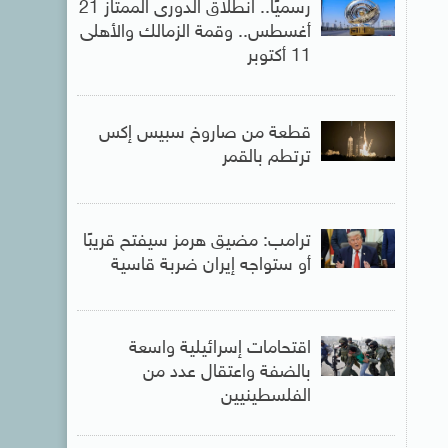
رسميًا.. انطلاق الدورى الممتاز 21
أغسطس.. وقمة الزمالك والأهلى
11 أكتوبر
قطعة من صاروخ سبيس إكس
ترتطم بالقمر
ترامب: مضيق هرمز سيفتح قريبًا
أو ستواجه إيران ضربة قاسية
اقتحامات إسرائيلية واسعة
بالضفة واعتقال عدد من
الفلسطينيين