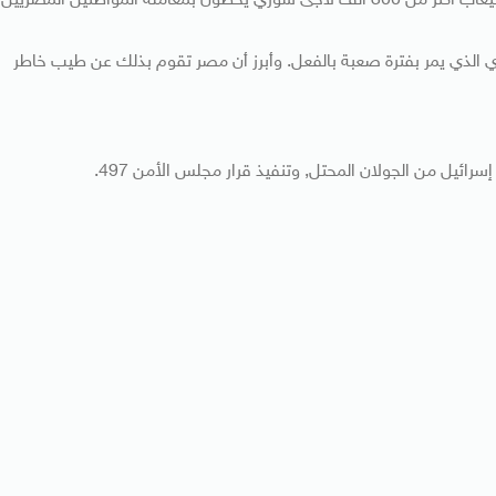
كما عرض مندوب مصر الدائم الجهود التي تقوم بها مصر لاستيعاب أكثر من 300 ألف لاجئ سوري يحظون بمعاملة المواطنين المصريين
ري الذي يمر بفترة صعبة بالفعل. وأبرز أن مصر تقوم بذلك عن طيب خاطر
ئيل من الجولان المحتل, وتنفيذ قرار مجلس الأمن 497.