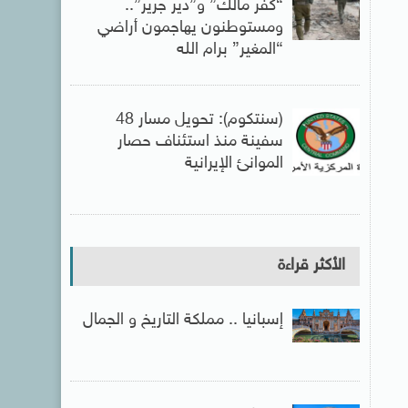
“كفر مالك” و”دير جرير”..
ومستوطنون يهاجمون أراضي
“المغير” برام الله
(سنتكوم): تحويل مسار 48
سفينة منذ استئناف حصار
الموانئ الإيرانية
الأكثر قراءة
إسبانيا .. مملكة التاريخ و الجمال