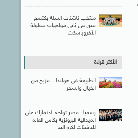
منتخب ناشئات السلة يكتسح
بنين فى ثانى مواجهاته ببطولة
الأفروباسكت
الأكثر قراءة
الطبيعة فى هولندا .. مزيج من
الخيال والسحر
رسميا.. مصر تواجه الدنمارك على
الميدالية البرونزية بكأس العالم
للناشئات لكرة اليد