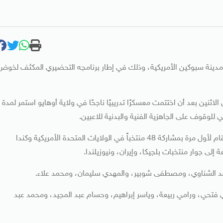
ي مدينة سبوكين الأمريكية، وذلك في إطار برنامجه التحضيري المكثف لخوض
نين بعد أن اختتمت معسكرًا تدريبيًا ناجحًا في ولاية أوهايو استمر لمدة
 للوقوف على الجاهزية الفنية والبدنية للاعبين.
يخوض المنتخب المصري منافسات المونديال التاريخي الذي يقام لأول مرة بمشاركة 48 منتخباً في الولايات المتحدة الأمريكية وكندا
لى جوار منتخبات بلجيكا، وإيران، ونيوزيلندا.
 الشناوي، ومصطفى شوبير، والمهدي سليمان، ومحمد علاء.
فتحي، ورامي ربيعة، وياسر إبراهيم، وحسام عبد المجيد، ومحمد عبد