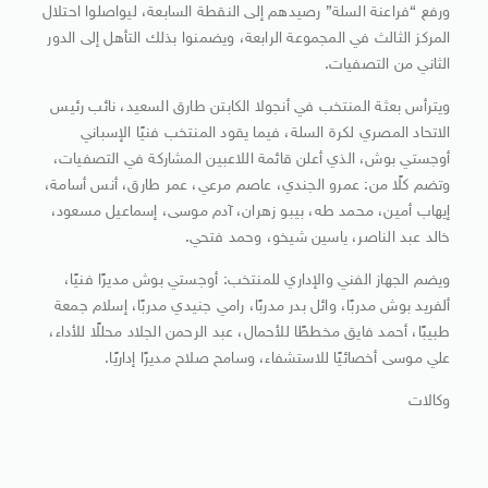
ورفع “فراعنة السلة” رصيدهم إلى النقطة السابعة، ليواصلوا احتلال
المركز الثالث في المجموعة الرابعة، ويضمنوا بذلك التأهل إلى الدور
الثاني من التصفيات.
ويترأس بعثة المنتخب في أنجولا الكابتن طارق السعيد، نائب رئيس
الاتحاد المصري لكرة السلة، فيما يقود المنتخب فنيًا الإسباني
أوجستي بوش، الذي أعلن قائمة اللاعبين المشاركة في التصفيات،
وتضم كلًا من: عمرو الجندي، عاصم مرعي، عمر طارق، أنس أسامة،
إيهاب أمين، محمد طه، بيبو زهران، آدم موسى، إسماعيل مسعود،
خالد عبد الناصر، ياسين شيخو، وحمد فتحي.
ويضم الجهاز الفني والإداري للمنتخب: أوجستي بوش مديرًا فنيًا،
ألفريد بوش مدربًا، وائل بدر مدربًا، رامي جنيدي مدربًا، إسلام جمعة
طبيبًا، أحمد فايق مخططًا للأحمال، عبد الرحمن الجلاد محللًا للأداء،
علي موسى أخصائيًا للاستشفاء، وسامح صلاح مديرًا إداريًا.
وكالات