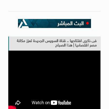
فى ذكرى افتتاحها .. قناة السويس الجديدة تعزز مكانة
مصر اقتصاديا | هذا الصباح