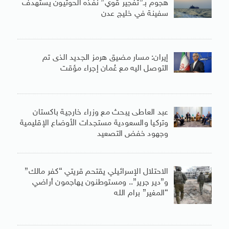
هجوم بـ”تفجير قوي” نفذه الحوثيون يستهدف
سفينة في خليج عدن
إيران: مسار مضيق هرمز الجديد الذى تم
التوصل اليه مع عُمان إجراء مؤقت
عبد العاطى يبحث مع وزراء خارجية باكستان
وتركيا والسعودية مستجدات الأوضاع الإقليمية
وجهود خفض التصعيد
الاحتلال الإسرائيلي يقتحم قريتي “كفر مالك”
و”دير جرير”.. ومستوطنون يهاجمون أراضي
“المغير” برام الله