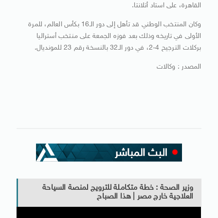
القاهرة، على استاد أتلانتا.
وكان المنتخب الوطني قد تأهل إلى دور الـ16 بكأس العالم، للمرة
الأولى في تاريخه وذلك بعد فوزه الجمعة على منتخب أستراليا
بركلات الترجيح 4-2، في دور الـ32 بالنسخة رقم 23 للمونديال.
المصدر : وكالات
وزير الصحة : خطة متكاملة للترويج لمنصة السياحة
العلاجية خارج مصر | هذا الصباح