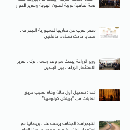
قمة ثقافية عربية لصون الهوية وتعزيز الحوار
مصر تعرب عن تعازيها لجمهورية النيجر فى
ضحايا حادث تصادم حافلتين
وزير الزراعة يبحث مع وفد رسمى تركى تعزيز
الاستثمار الزراعى بين البلدين
كندا: تسجيل أول حالة وفاة بسبب حريق
الغابات فى “بريتش كولومبيا”
التليجراف: الجفاف يزحف على بريطانيا مع
استعداد البلاد لخامس موجة حر هذا العام