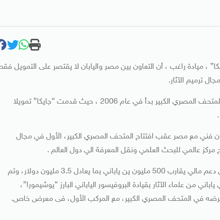
ا” ، ميادة راغب ، أن التعاون بين مصر واليابان لا يقتصر على التمويل فقط
ال ترميم الآثار.
وقالت ميادة راغب إن التعاون الأول بين مصر واليابان لإقامة المتحف المصري الكبير بدأ في عام 2006 ، حيث قدمت “جايكا” تمويلا
 فني مع مصر عقب افتتاح المتحف المصري الكبير، الأول في مجال
ح مركز عالمي للبحث العلمي ونقل المعرفة الي دول العالم .
وساهمت “جايكا: في حفر وترميم مركب خوفو الثاني من خلال دعم مالي يقارب 500 مليون ين ياباني بما يعادل 3.5 مليون دولار، وتم
فريق مصري ياباني من علماء الآثار بقيادة البروفيسور الياباني البارز “يوشيمورا”،
 لعرضه في المتحف المصري الكبير، مع المركب الأول، فى معرض خاص.