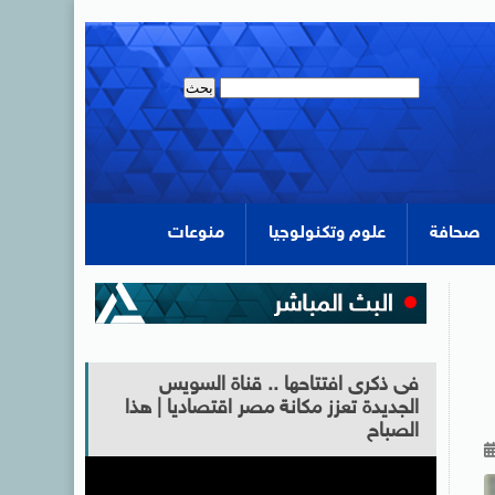
صحافة
علوم وتكنولوجيا
منوعات
فى ذكرى افتتاحها .. قناة السويس
الجديدة تعزز مكانة مصر اقتصاديا | هذا
الصباح