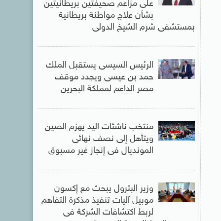
على مزاعم صحيفتين بريطانيتين
بشأن علاج مواطنة بريطانية
بمستشفى شرم الشيخ الدولى
الرئيس السيسى يستقبل الملك
حمد بن عيسى ويجدد موقف
مصر الداعم لمملكة البحرين
منتخب ناشئات اليد يهزم الصين
ويتأهل إلى نصف نهائى
المونديال فى إنجاز غير مسبوق
وزير البترول يبحث مع إكسون
موبيل آليات تنفيذ مذكرة التفاهم
لربط اكتشافات الشركة فى