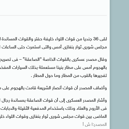
لقى 36 جنديا من قوات اللواء خليفة حفتر والقوات الم
مجلس شورى ثوار بنغازى أمس والتى استمرت حتى الساعات ال
وقال مصدر عسكرى بالقوات الخاصة “الصاعقة” – فى تصريح لوك
بالهجوم أمس على مطار بنينا مستعملة بذلك السيارات المفخخة
تفجيرها بالقرب من المطار وما حول المطار .
وأضاف المصدر أن قوات أنصار الشريعة قامت بالهجوم على مطار بنينا ما أدى إلى مقتل 6
وأشار المصدر العسكرى إلى أن قوات الصاعقة بمساندة رجال
فى الأروح والعتاد وذلك باستخدام المدفعية الثقيلة والدبابات 
الماضى بين قوات مجلس شورى ثوار بنغازى وقوات اللواء خل
المصدر:ا ش أ