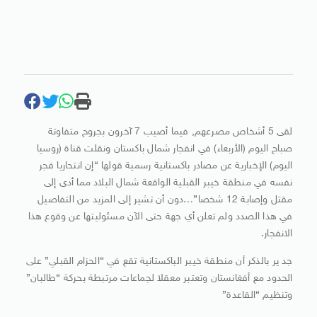
لقى 5 أشخاص مصرعهم, فيما أصيب 7 آخرون بجروح متفاوتة
صباح اليوم (الأربعاء) في انفجار شمال باكستان ونقلت قناة (روسيا
اليوم) الإخبارية عن مصادر باكستانية رسمية قولها “إن انتحاريا فجر
نفسه في منطقة خيبر القبلية الواقعة شمال البلاد مما أدى إلى
مقتل وإصابة 12 شخصا”…دون أن تشير إلى المزيد من التفاصيل
في هذا الصدد ولم تعلن أي جهة حتى الآن مسئوليتها عن وقوع هذا
الانفجار.
جد ير بالذكر أن منطقة خيبر الباكستانية تقع في “الحزام القبلي” على
الحدود مع أفغانستان وتعتبر معقلا لجماعات مرتبطة بحركة “طالبان”
وتنظيم “القاعدة”