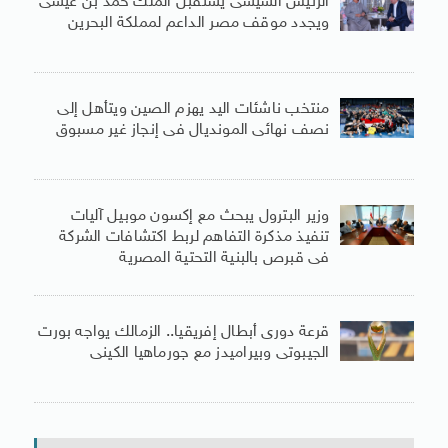
الرئيس السيسى يستقبل الملك حمد بن عيسى
ويجدد موقف مصر الداعم لمملكة البحرين
منتخب ناشئات اليد يهزم الصين ويتأهل إلى
نصف نهائى المونديال فى إنجاز غير مسبوق
وزير البترول يبحث مع إكسون موبيل آليات
تنفيذ مذكرة التفاهم لربط اكتشافات الشركة
فى قبرص بالبنية التحتية المصرية
قرعة دورى أبطال إفريقيا.. الزمالك يواجه بورت
الجيبوتى وبيراميدز مع جورماهيا الكينى