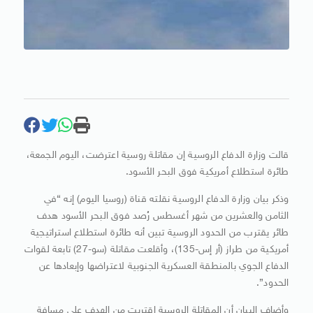
قالت وزارة الدفاع الروسية إن مقاتلة روسية اعترضت، اليوم الجمعة،
طائرة استطلاع أمريكية فوق البحر الأسود.
وذكر بيان وزارة الدفاع الروسية نقلته قناة (روسيا اليوم) إنه “في
الثامن والعشرين من شهر أغسطس رُصد فوق البحر الأسود هدف
طائر يقترب من الحدود الروسية تبين أنه طائرة استطلاع استراتيجية
أمريكية من طراز (أر إس-135)، وأقلعت مقاتلة (سو-27) تابعة لقوات
الدفاع الجوي بالمنطقة العسكرية الجنوبية لاعتراضها وإبعادها عن
الحدود”.
وأضاف البيان أن المقاتلة الروسية اقتربت من الهدف على مسافة