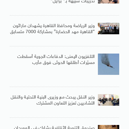
تدريبات شبيهة بـ” برايل”
وزير الرياضة ومحافظ القاهرة يشهدان ماراثون
“القاهرة مهد الحضارة” بمشاركة 7000 متسابق
التلفزيون اليمنى: الدفاعات الجوية أسقطت
مسيّرات أطلقها الحوثى فوق مأرب
وزير النقل يبحث مع وزيرى البنية التحتية والنقل
التشاديين تعزيز التعاون المشترك
صندوق التنمية الثقافية يشارك فى المهرجان