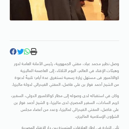
وصل نظير محمد عياد، مفتي الجمهورية، رئيس الأمانة العامة لدور
وهيئات الإفتاء في العالم، اليوم الثلاثاء، إلى العاصمة الماليزية
كوالالمبور فى مستهل زيارة رسمية تستغرق عدة أيام؛ تلبيةً لدعوة
من الشيخ أحمد فواز بن علي فاضل، المفتي الفيدرالي لدولة ماليزيا.
وكان في استقباله لدى وصوله إلى مطار كوالالمبور الدولي، السفير،
كريم السادات، السفير المصري لدى ماليزيا، و الشيخ أحمد فواز بن
علي فاضل، المفتي الفيدرالي لماليزيا، وعدد من أعضاء مجلس
الشؤون الإسلامية الماليزي.
تأتي الزيارة في إطار العلاقات المتميزة بين دار الإفتاء المصرية