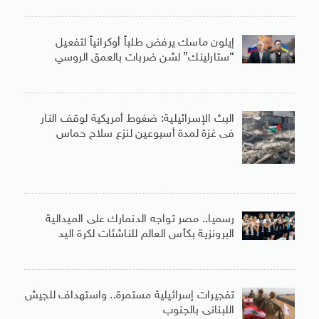
إيلون ماسك يرفض طلباً أوكرانياً لتفعيل
“ستارلينك” لشن ضربات بالعمق الروسي
البث الإسرائيلية: ضغوط أمريكية لوقف النار
فى غزة لمدة أسبوعين لنزع سلاح حماس
رسميا.. مصر تواجه الدنمارك على الميدالية
البرونزية بكأس العالم للناشئات لكرة اليد
تفجيرات إسرائيلية مستمرة.. واستهداف للجيش
اللبنانى بالجنوب