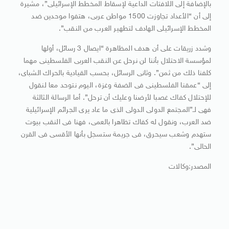
بالإضافة إلى اللافتات الداعية لإسقاط المخطط الإسرائيلى”، مشيرة
إلى أن “الأعداد تجاوزت 1500 مواطن عربى، هتفوا موحدين ضد
المخطط الإسرائيلى الهادف لتطهير العرب من النقب”.
وشدد زريقات على أن هدف المظاهرة “ايصال 3 رسائل، أولها
لمؤسسة الاحتلال بأننا لن نرحل عن النقب العربى الفلسطينى مهما
كلفنا ذلك من ثمن”. وثانى الرسائل، بحسب القيادية بالحراك الشباى،
إلى “عمقنا الفلسطينى فى الضفة وغزة، اليوم نتوحد معا لنقول
للإحتلال كفاك غصبا لأرضنا وعليك أن ترحل”. أما الرسالة الثالثة
فهى لـ”المجتمع الدولى الدولى الذى ما عاد يرى الجرائم الإسرائيلية
ضد العرب، ونقول له كفاك تظاهرا بالعمى، فهنا فى النقب بيوت
ستهدم وشعب سيحرق، فى جريمة ستسجل بأنها الأقسى فى القرن
الحالى”.
المصدر:وكالات