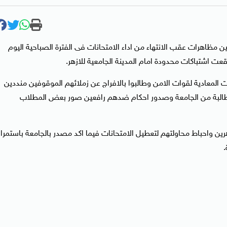
 مظاهرات عقب الانتهاء من اداء الامتحانات فى الفترة الصباحية اليوم
عت اشتباكات محدودة امام المدينة الجامعية للازهر.
 المعادية لقوات الامن وطالبوا بالافراج عن زملائهم الموقوفين منددين
احكام الظالمة بفصل ومنع اكثر من 70 طالبا وطالبة من الجامعة وصدور احكام ضدهم رافعين صور بعض المطلاب
رين واحباط محاولتهم لتعطيل الامتحانات فيما اكد مصدر بالجامعة باستمرار
.