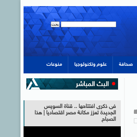
صحافة
علوم وتكنولوجيا
منوعات
فى ذكرى افتتاحها .. قناة السويس
الجديدة تعزز مكانة مصر اقتصاديا | هذا
الصباح