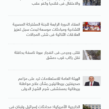
والاعتقال فى قلنديا وكفر عقب
انعقاد الدورة الرابعة للجنة المشتركة المصرية
التشادية ومباحثات موسعة لبحث سبل تعزيز
العلاقات الثنائية فى شتى المجالات
قتلى وجرحى فى انفجار عبوة ناسفة بحافلة
نقل ركاب قرب دمشق
الهيئة العامة للاستعلامات ترد على مزاعم
صحيفتين بريطانيتين بشأن علاج مواطنة
بريطانية بمستشفى شرم الشيخ الدولى
الخارجية الأمريكية: محادثات إسرائيل ولبنان فى