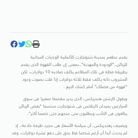
يقدم مطعم بمدينة شتوتجارت الألمانية الوجبات المجانية
للزبائن..”الودودة والمهذبة”..بمعنى إن طلب القهوة الذى يقدم
بطريقة فظة في تلك المطاعم يكلف صاحبه 10 دولارات، لكن
المشروب ذاته يكلف فقط ثلاثة دولارات إذا قلت بصوت ودود
“قهوة من فضلك” أمام كشك البيع .
ويقول كارشتن هندريكس، الذى يدير مقصفا صغيرا فى سوق
المزارعين بميدان كاربلاتس فى شتوتجارت مبتسما “بعض الزبائن
يبالغون فى التأدب ويطلبون منى منحهم حتى خصما أكثر”.
ويضيف رهندريكس، أن سياسة الأسعار هى مجرد طرفة خادعة.. إذ
لم يحدث أبدا أن أرغم شخصا فظ بحق على دفع عشرة دولارات، وقد