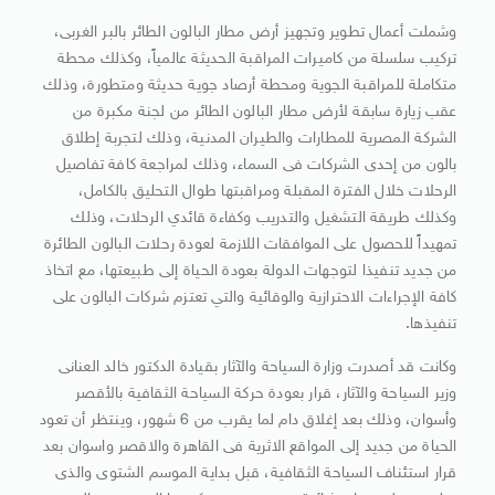
وشملت أعمال تطوير وتجهيز أرض مطار البالون الطائر بالبر الغربى،
تركيب سلسلة من كاميرات المراقبة الحديثة عالمياً، وكذلك محطة
متكاملة للمراقبة الجوية ومحطة أرصاد جوية حديثة ومتطورة، وذلك
عقب زيارة سابقة لأرض مطار البالون الطائر من لجنة مكبرة من
الشركة المصرية للمطارات والطيران المدنية، وذلك لتجربة إطلاق
بالون من إحدى الشركات فى السماء، وذلك لمراجعة كافة تفاصيل
الرحلات خلال الفترة المقبلة ومراقبتها طوال التحليق بالكامل،
وكذلك طريقة التشغيل والتدريب وكفاءة قائدي الرحلات، وذلك
تمهيداً للحصول على الموافقات اللازمة لعودة رحلات البالون الطائرة
من جديد تنفيذا لتوجهات الدولة بعودة الحياة إلى طبيعتها، مع اتخاذ
كافة الإجراءات الاحترازية والوقائية والتي تعتزم شركات البالون على
تنفيذها.
وكانت قد أصدرت وزارة السياحة والآثار بقيادة الدكتور خالد العنانى
وزير السياحة والآثار، قرار بعودة حركة السياحة الثقافية بالأقصر
وأسوان، وذلك بعد إغلاق دام لما يقرب من 6 شهور، وينتظر أن تعود
الحياة من جديد إلى المواقع الاثرية فى القاهرة والاقصر واسوان بعد
قرار استئناف السياحة الثقافية، قبل بداية الموسم الشتوى والذى