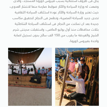
يحل فى ظروف استثنائية بسبب فيروس كورونا المستجد، والذى
وضعت له وزارة السياحة والآثار ضوابط صارمة منعا لانتشار العدوى،
حيث تعتبر وزارة السياحة والآثار عودة استئناف السياحة الثقافية
تحدى جديد للسياحة المصرية، وتطمح فى النجاح لتحقيق مكاسب
جديدة بعد ان تمكنت من النجاح فى استئناف السياحة الشاطئية
بثلاث محافظات منذ أول يوليو الماضى، واستقبلت مدينتى شرم
الشيخ والغردقة ما يقرب من 150 الف سائح بدون تسجيل اصابة
واحدة بفيروس كورونا.