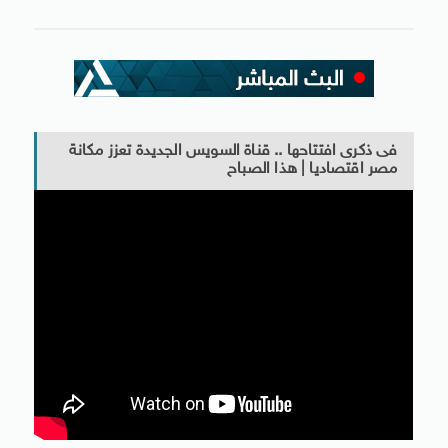
فى ذكرى افتتاحها .. قناة السويس الجديدة تعزز مكانة
مصر اقتصاديا | هذا الصباح