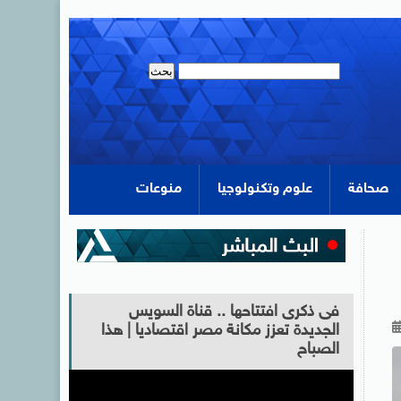
صحافة
علوم وتكنولوجيا
منوعات
فى ذكرى افتتاحها .. قناة السويس
الجديدة تعزز مكانة مصر اقتصاديا | هذا
الصباح