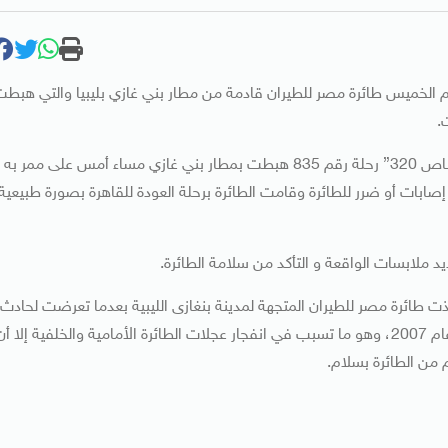
م الخميس طائرة مصر للطيران قادمة من مطار بني غازي بليبيا والتي هبط
.
وأوضح بيان لشركة مصر للطيران أن الطائرة المصرية “طراز ايرباص 320” رحلة رقم 835 هبطت بمطار بني غازي مساء أمس على ممر به
بات أو ضرر للطائرة وقامت الطائرة برحلة العودة للقاهرة بصورة طبيعية
يد ملابسات الواقعة و التأكد من سلامة الطائرة.
نقذت طائرة مصر للطيران المتجهة لمدينة بنغازى الليبية بعدما تعرضت لحادث
بعد هبوط قائد الطائرة في أحد الممرات المغلقة بالمطار منذ عام 2007، وهو ما تسبب في انفجار عجلات الطائرة الأمامية والخلفية إلا أ
 من الطائرة بسلام.