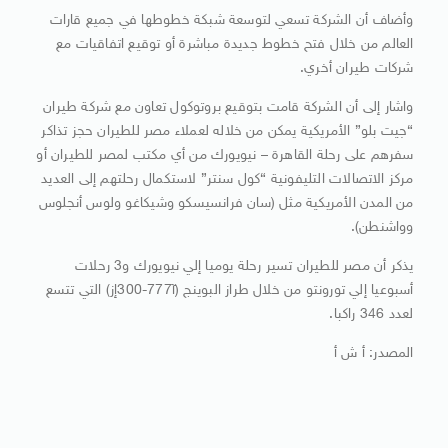
وأضاف أن الشركة تسعي لتوسعة شبكة خطوطها في جميع قارات
العالم من خلال فتح خطوط جديدة مباشرة أو توقيع اتفاقيات مع
شركات طيران أخري.
واشار إلى أن الشركة قامت بتوقيع بروتوكول تعاون مع شركة طيران
“جيت بلو” الأمريكية يمكن من خلاله لعملاء مصر للطيران حجز تذاكر
سفرهم على رحلة القاهرة – نيويورك من أي مكتب لمصر للطيران أو
مركز الاتصالات التليفونية “كول سنتر” لاستكمال رحلتهم إلى العديد
من المدن الأمريكية مثل (سان فرانسيسكو وشيكاغو ولوس أنجلوس
وواشنطن).
يذكر أن مصر للطيران تسير رحلة يوميا إلي نيويورك و3 رحلات
أسبوعيا إلي تورونتو من خلال طراز البوينج (آ777-300إز) التي تتسع
لعدد 346 راكبا.
المصدر: أ ش أ