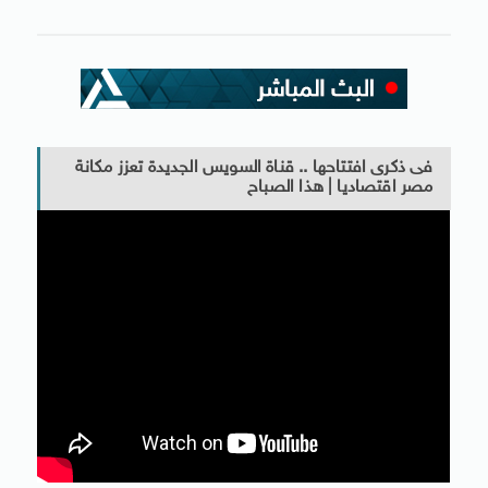
فى ذكرى افتتاحها .. قناة السويس الجديدة تعزز مكانة
مصر اقتصاديا | هذا الصباح